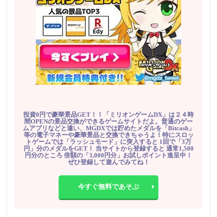
投資0円で豪華景品GET！！「ミリオンゲームDX」は２４時
間OPENの景品交換ができるゲームサイトだよ。普通のゲー
ムアプリなどと違い、MGDXでは貯めたメダルを「Bitcash」
等の電子マネーや豪華景品と交換できちゃうよ！特にスロッ
トゲームでは「ラッシュモード」に突入すると 1回で「3万
円」分のメダルをGET！ 当サイトから登録すると 通常1,500
円分のところ 倍額の「3,000円分」お試しポイント進呈中！
ぜひ登録して遊んでみてね！
今すぐ無料であそぶ