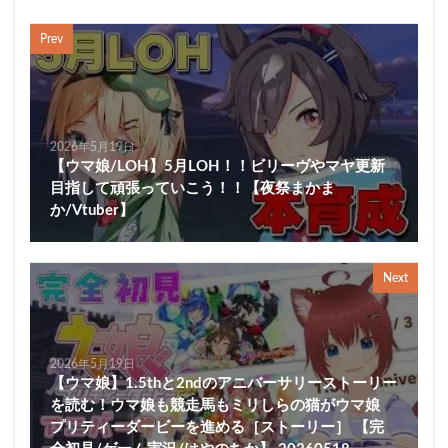
Prev
2026年5月19日
【ウマ娘/LOH】5月LOH！！ビリーヴやマヤ更新
目指して頑張っていこう！！【夜祭まかま
か/Vtuber】
Next
2026年5月19日
【ウマ娘】1.5thと2ndのアニバーサリーストーリー
を読む！ウマ娘も競走馬もミリしらの猫がウマ娘
プリティーダービーを進める［ストーリー］ 【完