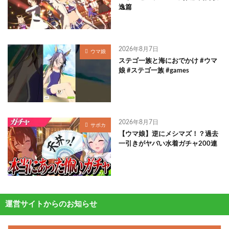
逸篇
2026年8月7日
ウマ娘
ステゴ一族と海におでかけ #ウマ
娘 #ステゴ一族 #games
2026年8月7日
サポカ
【ウマ娘】逆にメシマズ！？過去
一引きがヤバい水着ガチャ200連
運営サイトからのお知らせ