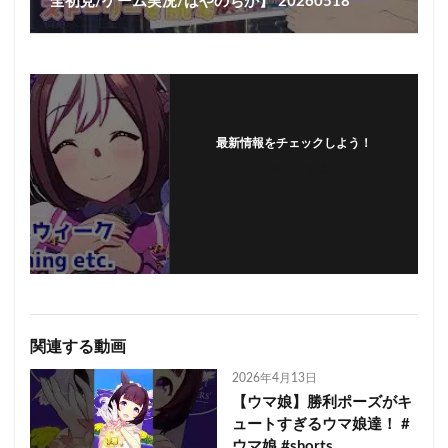
全初見/ゲーム実況/はやのちか】 20260518
最新情報をチェックしよう！
フォローする
関連する動画
2026年4月13日
【ウマ娘】勝利ポーズがキ
ュートすぎるウマ娘達！ #
ウマ娘 #shorts