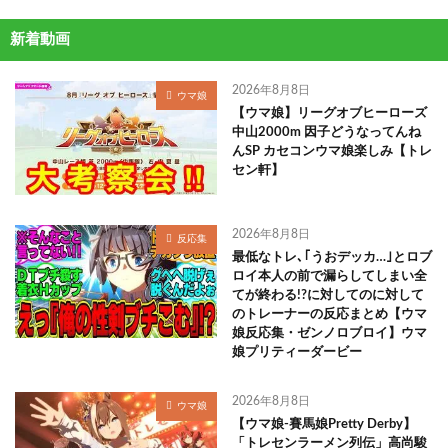
新着動画
2026年8月8日
ウマ娘
【ウマ娘】リーグオブヒーローズ
中山2000m 因子どうなってんね
んSP カセコンウマ娘楽しみ【トレ
セン軒】
2026年8月8日
反応集
最低なトレ､｢うおデッカ…｣とロブ
ロイ本人の前で漏らしてしまい全
てが終わる!?に対してのに対して
のトレーナーの反応まとめ【ウマ
娘反応集・ゼンノロブロイ】ウマ
娘プリティーダービー
2026年8月8日
ウマ娘
【ウマ娘-賽馬娘Pretty Derby】
「トレセンラーメン列伝」高尚駿