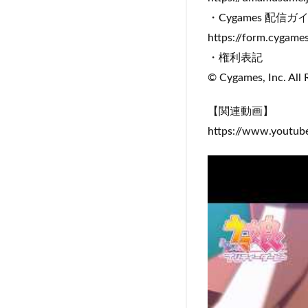
・Cygames 配信
https://form.cygames
・権利表記
© Cygames, Inc. All 
【関連動画】
https://www.youtu