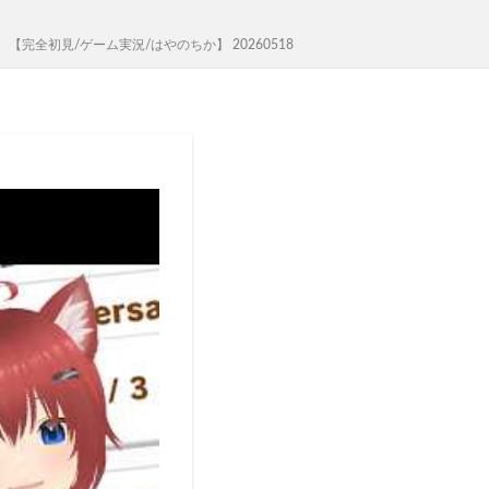
完全初見/ゲーム実況/はやのちか】 20260518