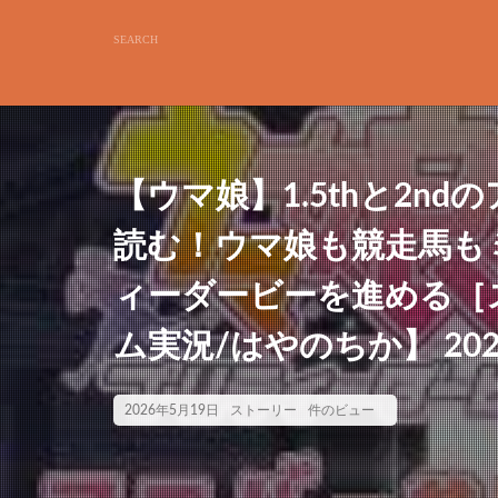
【ウマ娘】1.5thと2n
読む！ウマ娘も競走馬も
ィーダービーを進める［
ム実況/はやのちか】 2026
2026年5月19日
ストーリー
件のビュー