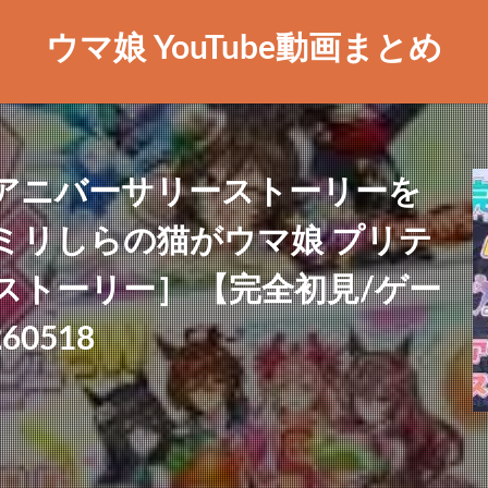
ウマ娘 YouTube動画まとめ
dのアニバーサリーストーリーを
ミリしらの猫がウマ娘 プリテ
ストーリー］ 【完全初見/ゲー
0518