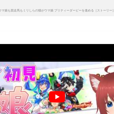
！ウマ娘も競走馬もミリしらの猫がウマ娘 プリティーダービーを進める［ストーリー］ 【