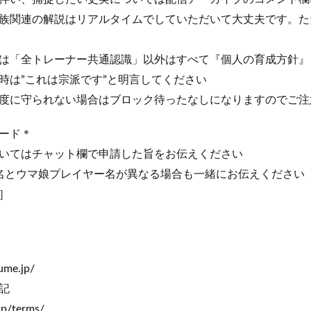
族関連の解説はリアルタイムでしていただいて大丈夫です。た
は「全トレーナー共通認識」以外はすべて『個人の育成方針』
時は”これは宗派です”と明言してください
度に守られない場合はブロック待ったなしになりますのでご注
ード＊
いてはチャット欄で申請した旨をお伝えください
ンドル名とウマ娘プレイヤー名が異なる場合も一緒にお伝えください
 ］
ume.jp/
記
jp/terms/