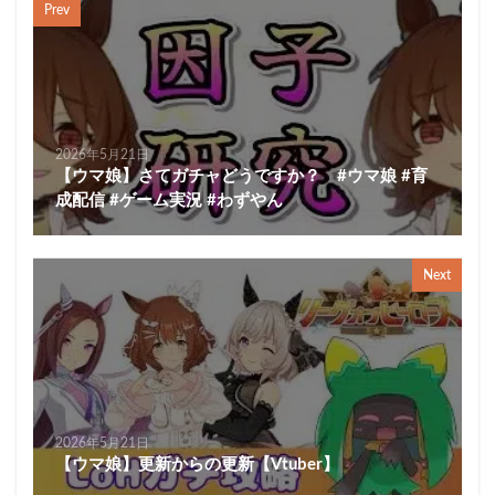
Prev
2026年5月21日
【ウマ娘】さてガチャどうですか？ #ウマ娘 #育
成配信 #ゲーム実況 #わずやん
Next
2026年5月21日
【ウマ娘】更新からの更新【Vtuber】