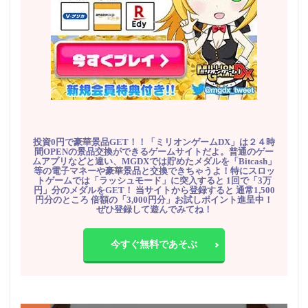
投資0円で豪華景品GET！！「ミリオンゲームDX」は２４時
間OPENの景品交換ができるゲームサイトだよ。普通のゲー
ムアプリなどと違い、MGDXでは貯めたメダルを「Bitcash」
等の電子マネーや豪華景品と交換できちゃうよ！特にスロッ
トゲームでは「ラッシュモード」に突入すると 1回で「3万
円」分のメダルをGET！ 当サイトから登録すると 通常1,500
円分のところ 倍額の「3,000円分」お試しポイント進呈中！
ぜひ登録して遊んでみてね！
今すぐ無料であそぶ