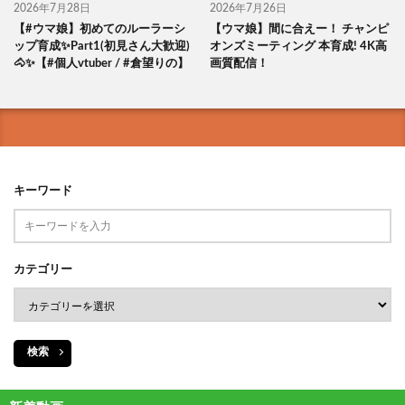
2026年7月28日
2026年7月26日
【#ウマ娘】初めてのルーラーシ
【ウマ娘】間に合えー！ チャンピ
ップ育成✨Part1(初見さん大歓迎)
オンズミーティング 本育成! 4K高
🐴✨【#個人vtuber / #倉望りの】
画質配信！
キーワード
カテゴリー
検索