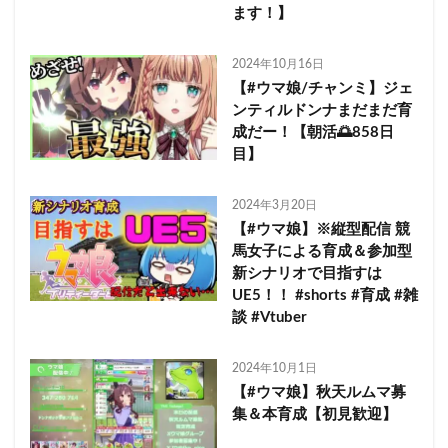
ます！】
2024年10月16日
【#ウマ娘/チャンミ】ジェ
ンティルドンナまだまだ育
成だー！【朝活🌅858日
目】
2024年3月20日
【#ウマ娘】※縦型配信 競
馬女子による育成＆参加型
新シナリオで目指すは
UE5！！ #shorts #育成 #雑
談 #Vtuber
2024年10月1日
【#ウマ娘】秋天ルムマ募
集＆本育成【初見歓迎】