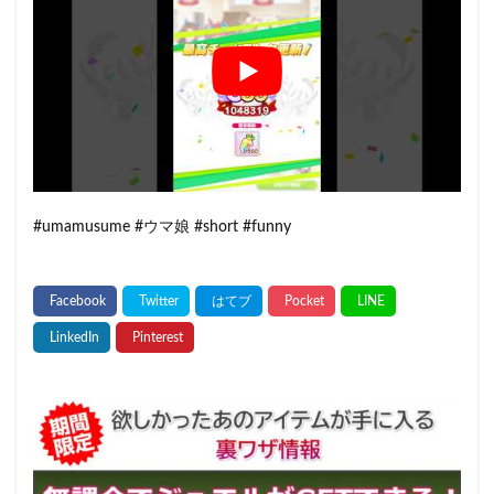
#umamusume #ウマ娘 #short #funny