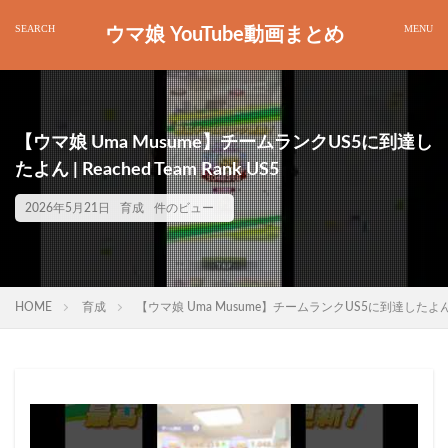
ウマ娘 YouTube動画まとめ
【ウマ娘 Uma Musume】チームランクUS5に到達し
たよん | Reached Team Rank US5
2026年5月21日
育成
件のビュー
HOME
育成
【ウマ娘 Uma Musume】チームランクUS5に到達したよん | Rea