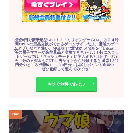
投資0円で豪華景品GET！！「ミリオンゲームDX」は２４時
間OPENの景品交換ができるゲームサイトだよ。普通のゲー
ムアプリなどと違い、MGDXでは貯めたメダルを「Bitcash」
等の電子マネーや豪華景品と交換できちゃうよ！特にスロッ
トゲームでは「ラッシュモード」に突入すると 1回で「3万
円」分のメダルをGET！ 当サイトから登録すると 通常1,500
円分のところ 倍額の「3,000円分」お試しポイント進呈中！
ぜひ登録して遊んでみてね！
今すぐ無料であそぶ
Prev