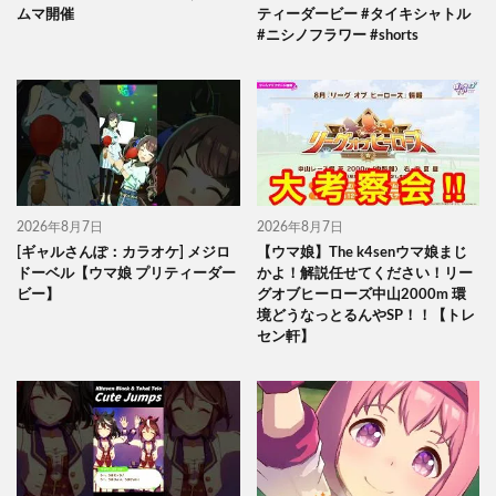
ムマ開催
ティーダービー #タイキシャトル
#ニシノフラワー #shorts
2026年8月7日
2026年8月7日
[ギャルさんぽ：カラオケ] メジロ
【ウマ娘】The k4senウマ娘まじ
ドーベル【ウマ娘 プリティーダー
かよ！解説任せてください！リー
ビー】
グオブヒーローズ中山2000m 環
境どうなっとるんやSP！！【トレ
セン軒】