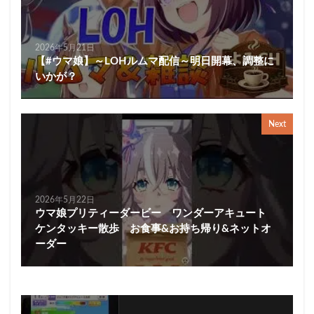
2026年5月21日
【#ウマ娘】～LOHルムマ配信～明日開幕、調整に
いかが？
Next
2026年5月22日
ウマ娘プリティーダービー ワンダーアキュート
ケンタッキー散歩 お食事&お持ち帰り&ネットオ
ーダー