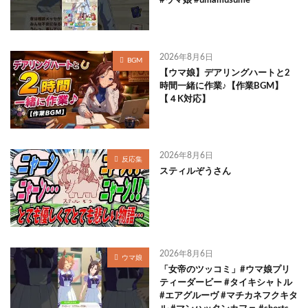
#ウマ娘 #umamusume
2026年8月6日
BGM
【ウマ娘】デアリングハートと2
時間一緒に作業♪【作業BGM】
【４K対応】
2026年8月6日
反応集
スティルぞうさん
2026年8月6日
ウマ娘
「女帝のツッコミ」#ウマ娘プリ
ティーダービー #タイキシャトル
#エアグルーヴ #マチカネフクキタ