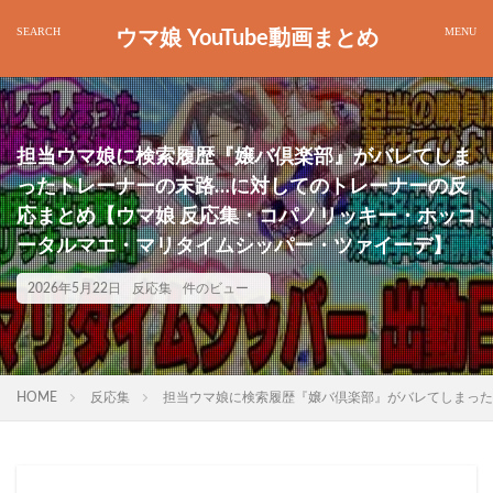
ウマ娘 YouTube動画まとめ
担当ウマ娘に検索履歴『嬢バ倶楽部』がバレてしま
ったトレーナーの末路…に対してのトレーナーの反
応まとめ【ウマ娘 反応集・コパノリッキー・ホッコ
ータルマエ・マリタイムシッパー・ツァイーデ】
2026年5月22日
反応集
件のビュー
HOME
反応集
担当ウマ娘に検索履歴『嬢バ倶楽部』がバレてしまった