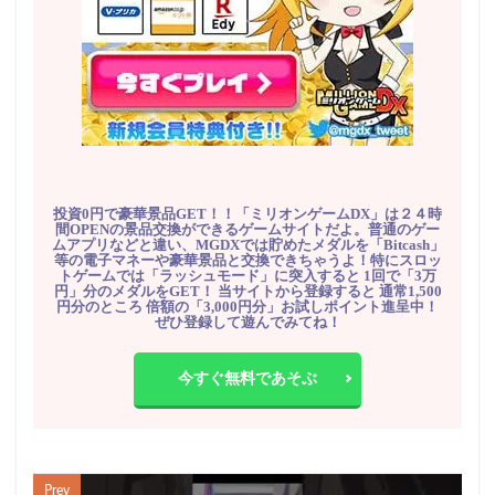
投資0円で豪華景品GET！！「ミリオンゲームDX」は２４時
間OPENの景品交換ができるゲームサイトだよ。普通のゲー
ムアプリなどと違い、MGDXでは貯めたメダルを「Bitcash」
等の電子マネーや豪華景品と交換できちゃうよ！特にスロッ
トゲームでは「ラッシュモード」に突入すると 1回で「3万
円」分のメダルをGET！ 当サイトから登録すると 通常1,500
円分のところ 倍額の「3,000円分」お試しポイント進呈中！
ぜひ登録して遊んでみてね！
今すぐ無料であそぶ
Prev