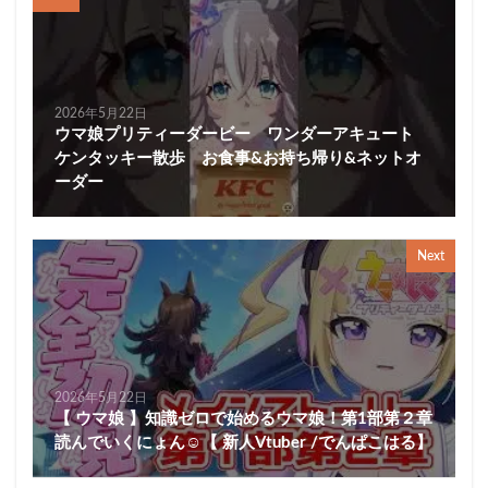
2026年5月22日
ウマ娘プリティーダービー ワンダーアキュート
ケンタッキー散歩 お食事&お持ち帰り&ネットオ
ーダー
Next
2026年5月22日
【 ウマ娘 】知識ゼロで始めるウマ娘！第1部第２章
読んでいくにょん☺【 新人Vtuber /でんぱこはる】