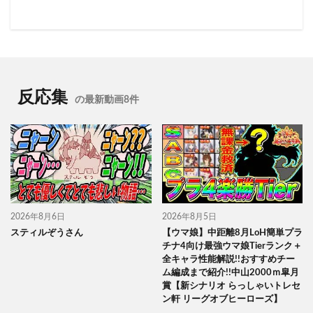
反応集
の最新動画8件
2026年8月6日
2026年8月5日
スティルぞうさん
【ウマ娘】中距離8月LoH簡単プラ
チナ4向け最強ウマ娘Tierランク＋
全キャラ性能解説!!おすすめチー
ム編成まで紹介!!中山2000ｍ皐月
賞【新シナリオ らっしゃいトレセ
ン軒 リーグオブヒーローズ】