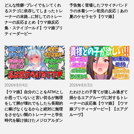
どんな性癖･プレイでもシてくれ
予告無く登場したフサイチパンド
るステゴに依存してしまったトレ
ラの水着シーン初見の反応｜あの
ーナーの末路…に対してのトレー
夏のケセラセラ【ウマ娘】
ナーの反応まとめ【ウマ娘反応
集・ステイゴールド】ウマ娘プリ
ティーダービー
2026年8月4日
2026年8月3日
【ウマ娘】自分のことをATMとし
たわけとの子育てが楽しみ過ぎて
か思っていないと言い切るが無理
掛かるエアグルーヴに対するトレ
をして脚が壊れでもしたら長期的
ーナーの反応集【ウマ娘】【ウマ
に稼げなくなるからと絶対に無理
娘プリティーダービー】【エアグ
をさせない闇のトレーナーと学生
ルーヴ】
時代を駆け抜けたメジロアルダン