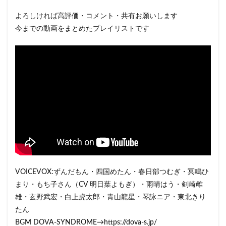
よろしければ高評価・コメント・共有お願いします
今までの動画をまとめたプレイリストです
VOICEVOX:ずんだもん・四国めたん・春日部つむぎ・冥鳴ひ
まり・もち子さん（CV 明日葉よもぎ）・雨晴はう・剣崎雌
雄・玄野武宏・白上虎太郎・青山龍星・琴詠ニア・東北きり
たん
BGM DOVA-SYNDROME→https://dova-s.jp/