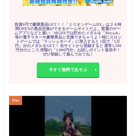
投資0円で豪華景品GET！！「ミリオンゲームDX」は２４時
間OPENの景品交換ができるゲームサイトだよ。普通のゲー
ムアプリなどと違い、MGDXでは貯めたメダルを「Bitcash」
等の電子マネーや豪華景品と交換できちゃうよ！特にスロッ
トゲームでは「ラッシュモード」に突入すると 1回で「3万
円」分のメダルをGET！ 当サイトから登録すると 通常1,500
円分のところ 倍額の「3,000円分」お試しポイント進呈中！
ぜひ登録して遊んでみてね！
今すぐ無料であそぶ
Prev