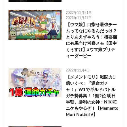
2022年11月21日
2023年11月27日
【ウマ娘】目指せ最強チー
ムってなにやるんだっけ？
とりあえずやろう！概要欄
に有馬向け考察メモ【田中
くぅすけ】#ウマ娘プリテ
ィーダービー
2022年11月4日
【メメントモリ】戦闘力1
億いくべ！『運命ガチ
ャ！』W1でギルドバトル
ガチ勢募集！ 1鯖2位 明日
早朝、勝利の女神：NIKKE
ニケもやるぞ！【Memento
Mori NottinTV】