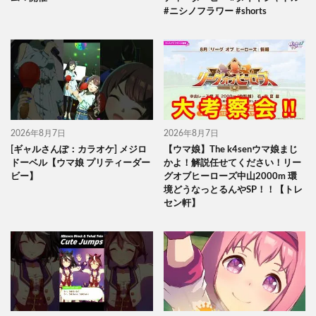
#ニシノフラワー #shorts
2026年8月7日
2026年8月7日
[ギャルさんぽ：カラオケ] メジロ
【ウマ娘】The k4senウマ娘まじ
ドーベル【ウマ娘 プリティーダー
かよ！解説任せてください！リー
ビー】
グオブヒーローズ中山2000m 環
境どうなっとるんやSP！！【トレ
セン軒】