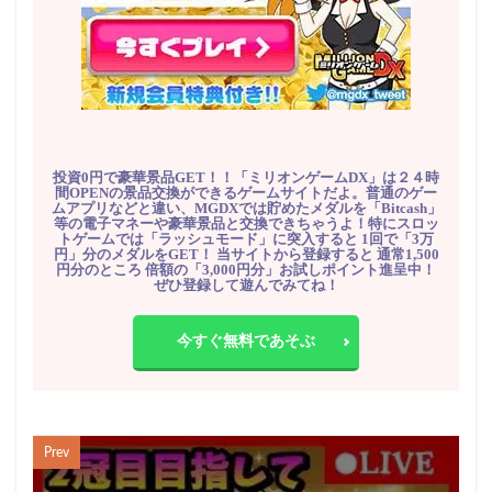
投資0円で豪華景品GET！！「ミリオンゲームDX」は２４時
間OPENの景品交換ができるゲームサイトだよ。普通のゲー
ムアプリなどと違い、MGDXでは貯めたメダルを「Bitcash」
等の電子マネーや豪華景品と交換できちゃうよ！特にスロッ
トゲームでは「ラッシュモード」に突入すると 1回で「3万
円」分のメダルをGET！ 当サイトから登録すると 通常1,500
円分のところ 倍額の「3,000円分」お試しポイント進呈中！
ぜひ登録して遊んでみてね！
今すぐ無料であそぶ
Prev