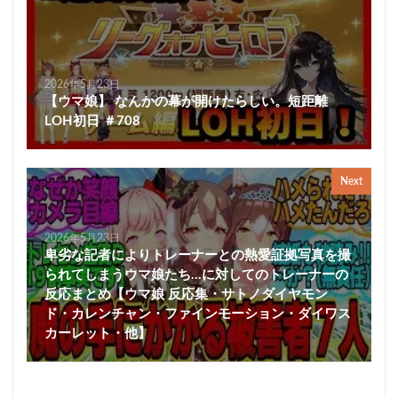
2026年5月23日
【ウマ娘】 なんかの幕が開けたらしい。短距離
LOH初日 ＃708
Next
2026年5月23日
卑劣な記者によりトレーナーとの熱愛証拠写真を撮
られてしまうウマ娘たち…に対してのトレーナーの
反応まとめ【ウマ娘 反応集・サトノダイヤモン
ド・カレンチャン・ファインモーション・ダイワス
カーレット・他】