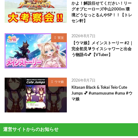
かよ！解説任せてください！リー
グオブヒーローズ中山2000m 環
境どうなっとるんやSP！！【トレ
セン軒】
2026年8月7日
実況
【ウマ娘】メインストーリー #2｜
完全初見🔰ライスシャワーと出会
う物語🐴💕【VTuber】
2026年8月7日
ウマ娘
Kitasan Black & Tokai Teio Cute
Jumps 💕 #umamusume #uma #ウ
マ娘
運営サイトからのお知らせ