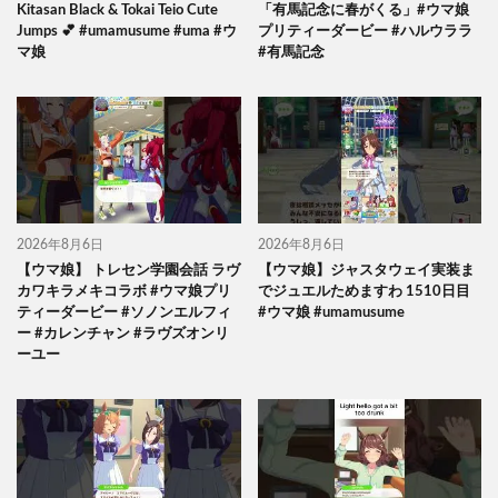
Kitasan Black & Tokai Teio Cute
「有馬記念に春がくる」#ウマ娘
Jumps 💕 #umamusume #uma #ウ
プリティーダービー #ハルウララ
マ娘
#有馬記念
2026年8月6日
2026年8月6日
【ウマ娘】 トレセン学園会話 ラヴ
【ウマ娘】ジャスタウェイ実装ま
カワキラメキコラボ #ウマ娘プリ
でジュエルためますわ 1510日目
ティーダービー #ソノンエルフィ
#ウマ娘 #umamusume
ー #カレンチャン #ラヴズオンリ
ーユー