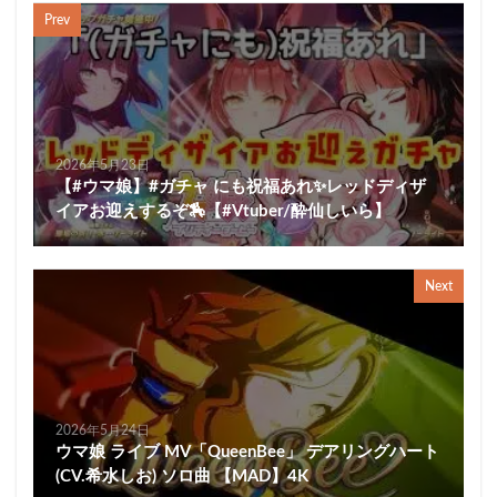
Prev
2026年5月23日
【#ウマ娘】#ガチャ にも祝福あれ✨レッドディザ
イアお迎えするぞ🏇【#Vtuber/酔仙しいら】
Next
2026年5月24日
ウマ娘 ライブ MV「QueenBee」 デアリングハート
(CV.希水しお) ソロ曲 【MAD】4K