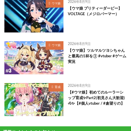
2026年8月9日
ウマ娘
【ウマ娘 プリティーダービー】
VOLTAGE（メジロパーマー）
2026年8月9日
ウマ娘
【ウマ娘】ツルマルツヨシちゃん
と最高の1杯を③ #vtuber #ゲーム
実況
2026年8月9日
育成
【#ウマ娘】初めてのルーラーシ
ップ育成✨Part2(初見さん大歓迎)
🐴✨【#個人vtuber / #倉望りの】