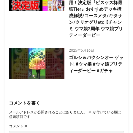
用！決定版『ピスケス杯最
強Tier』おすすめデッキ構
成解説/コースメタ/キタサ
ン/クリオグリetc【チャン
ミ ウマ娘2周年 ウマ娘プリ
ティーダービー
2025年5月16日
ゴルシ＆バクシンオー ゲッ
ト! #ウマ娘 #ウマ娘プリテ
ィーダービー #ガチャ
コメントを書く
メールアドレスが公開されることはありません。
※
が付いている欄は
必須項目です
コメント
※