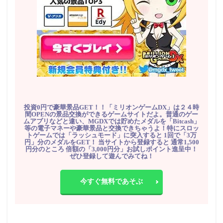
投資0円で豪華景品GET！！「ミリオンゲームDX」は２４時
間OPENの景品交換ができるゲームサイトだよ。普通のゲー
ムアプリなどと違い、MGDXでは貯めたメダルを「Bitcash」
等の電子マネーや豪華景品と交換できちゃうよ！特にスロッ
トゲームでは「ラッシュモード」に突入すると 1回で「3万
円」分のメダルをGET！ 当サイトから登録すると 通常1,500
円分のところ 倍額の「3,000円分」お試しポイント進呈中！
ぜひ登録して遊んでみてね！
今すぐ無料であそぶ