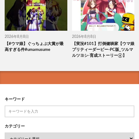
2026年8月8日
2026年8月8日
【#ウマ娘】ぐっちょぶ大賞が最
【実況#101】打倒健啖家【ウマ娘
高すぎる件#umamusume
プリティーダービー-PC版_ツルマ
ルツヨシ-育成ストーリー⑥】
キーワード
カテゴリー