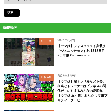
検索
新着動画
2026年8月9日
ウマ娘
【ウマ娘】ジャスタウェイ実装ま
でジュエルためますわ 1513日目
#ウマ娘 #umamusume
2026年8月9日
反応集
【ウマ娘】闇トレ『愛など不要。
担当とトレーナーはビジネスの関
係だ』に対するみんなの反応集
【ウマ娘 反応集】まとめ ウマ娘プ
リティーダービー