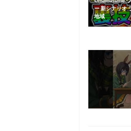
Umamusum
ー 新シナリオ
地域