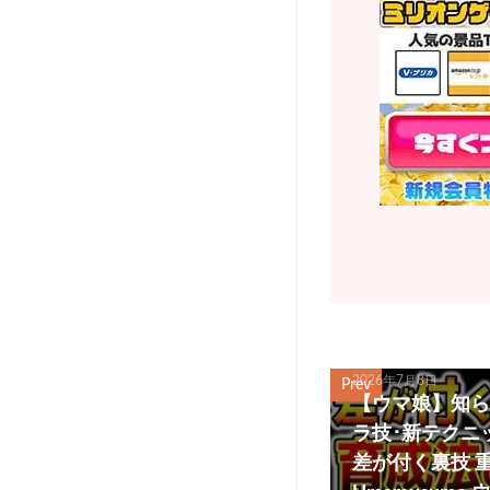
2026年7月8日
Prev
【ウマ娘】知ら
ラ技･新テクニ
差が付く裏技 