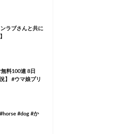
インラブさんと共に
 】
料100連 8日
実況】 #ウマ娘プリ
e #dog #か