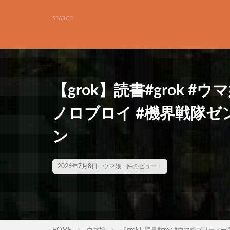
【grok】読書#grok 
ノロブロイ #機界戦隊ゼ
ン
2026年7月8日
ウマ娘
件のビュー
HOME
ウマ娘
【grok】読書#grok #ウマ娘プリテ