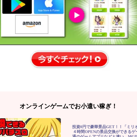
オンラインゲームでお小遣い稼ぎ！
投資0円で豪華景品GET！！「ミリ
４時間OPENの景品交換ができる
通のゲームアプリなどと違い、MG