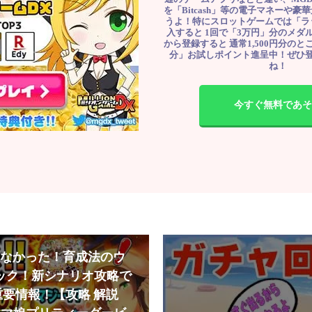
を「Bitcash」等の電子マネーや
うよ！特にスロットゲームでは「ラ
入すると 1回で「3万円」分のメダル
から登録すると 通常1,500円分のとこ
分」お試しポイント進呈中！ぜひ
ね！
今すぐ無料であそ
なかった！育成法のウ
ック！新シナリオ攻略で
重要情報！【攻略 解説