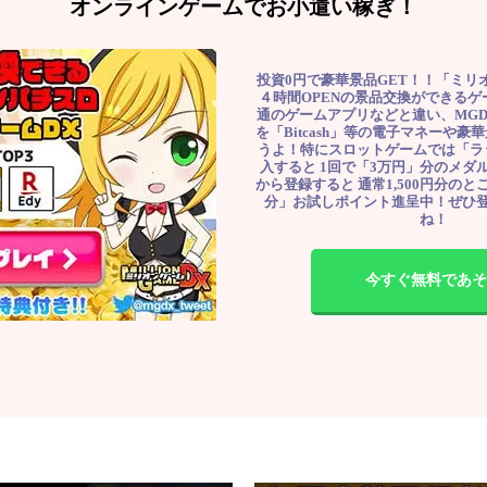
オンラインゲームでお小遣い稼ぎ！
投資0円で豪華景品GET！！「ミリ
４時間OPENの景品交換ができる
通のゲームアプリなどと違い、MG
を「Bitcash」等の電子マネーや
うよ！特にスロットゲームでは「ラ
入すると 1回で「3万円」分のメダル
から登録すると 通常1,500円分のとこ
分」お試しポイント進呈中！ぜひ
ね！
今すぐ無料であそ