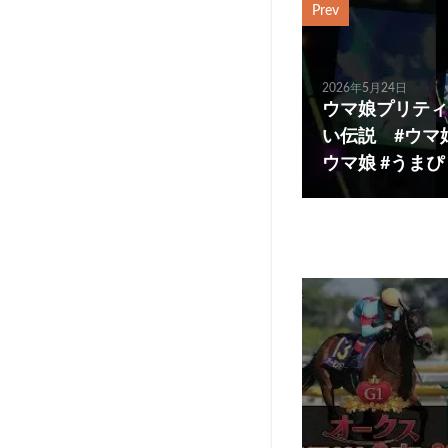
Prev
2026年5月24日
ウマ娘プリティ
い伝説 #ウマ
ウマ娘 #うま