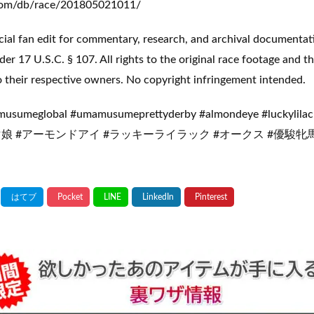
a.com/db/race/201805021011/
ial fan edit for commentary, research, and archival documentat
under 17 U.S.C. § 107. All rights to the original race footage an
 their respective owners. No copyright infringement intended.
sumeglobal #umamusumeprettyderby #almondeye #luckylilac 
a #ウマ娘 #アーモンドアイ #ラッキーライラック #オークス #優駿牝