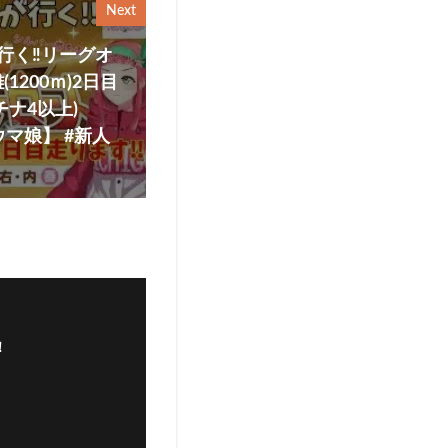
Next
行く‼リーグオ
200ｍ)2日目
ナ4以上)
ウマ娘】 #新人
！