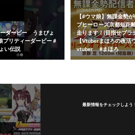
2026年5月24日
【#ウマ娘】無課金勢が
ブヒーローズ京都短距離(1
ーダービー うまぴょ
走ります！(目指せプラチ
娘プリティーダービー #
【Vtuberまほろの夜活
ぴょい伝説
vtuber #まほろ
最新情報をチェックしよう
フォローする