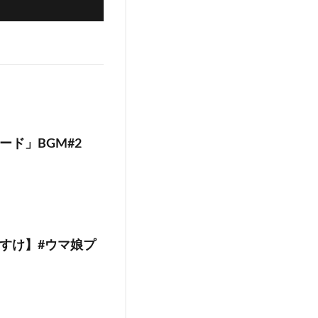
ド」BGM#2
すけ】#ウマ娘プ