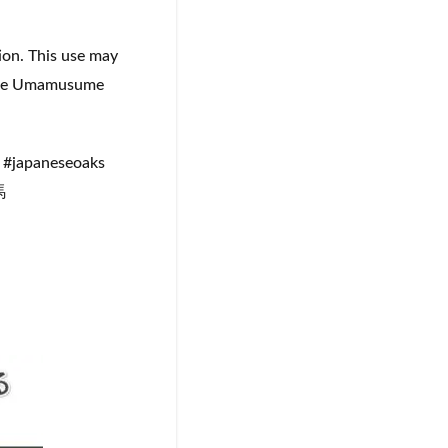
ion. This use may
d the Umamusume
#japaneseoaks
馬