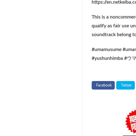
https://en.netkeib
This is a noncommerc
qualify as fair use 
soundtrack belong to
#umamusume #umamu
#yushunhimb