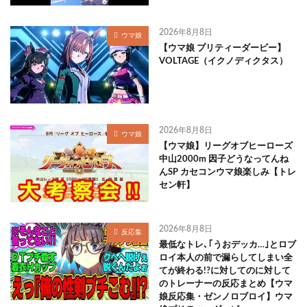
2026年8月8日
ウマ娘
【ウマ娘 プリティーダービー】
VOLTAGE（イクノディクタス）
2026年8月8日
ウマ娘
【ウマ娘】リーグオブヒーローズ
中山2000m 因子どうなってんね
んSP カセコンウマ娘楽しみ【トレ
セン軒】
2026年8月8日
反応集
最低なトレ､｢うおデッカ…｣とロブ
ロイ本人の前で漏らしてしまい全
てが終わる!?に対してのに対して
のトレーナーの反応まとめ【ウマ
娘反応集・ゼンノロブロイ】ウマ