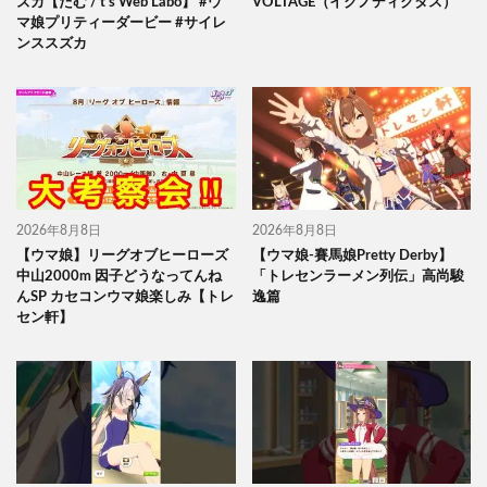
ズカ【たむ / t’s Web Labo】 #ウ
VOLTAGE（イクノディクタス）
マ娘プリティーダービー #サイレ
ンススズカ
2026年8月8日
2026年8月8日
【ウマ娘】リーグオブヒーローズ
【ウマ娘-賽馬娘Pretty Derby】
中山2000m 因子どうなってんね
「トレセンラーメン列伝」高尚駿
んSP カセコンウマ娘楽しみ【トレ
逸篇
セン軒】