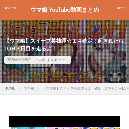
ウマ娘 YouTube動画まとめ
【ウマ娘】スイープ英雄譚☆１４確定！起きれたら
LOH３日目を走るよ！
2026年5月25日
ウマ娘
件のビュー
HOME
ウマ娘
【ウマ娘】スイープ英雄譚☆１４確定！起きれたらLO