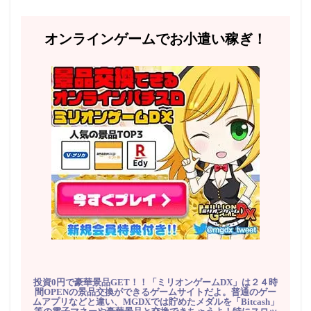
オンラインゲームでお小遣い稼ぎ！
投資0円で豪華景品GET！！「ミリオンゲームDX」は２４時
間OPENの景品交換ができるゲームサイトだよ。普通のゲー
ムアプリなどと違い、MGDXでは貯めたメダルを「Bitcash」