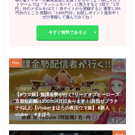
等の電子マネーや豪華景品と交換できちゃうよ！特にスロッ
トゲームでは「ラッシュモード」に突入すると 1回で「3万
円」分のメダルをGET！ 当サイトから登録すると 通常1,500
円分のところ 倍額の「3,000円分」お試しポイント進呈中！
ぜひ登録して遊んでみてね！
今すぐ無料であそぶ
Prev
2026年5月25日
【#ウマ娘】無課金勢が行く‼リーグオブヒーローズ
京都短距離(1200ｍ)4日目走ります！(目指せプラチ
ナ4以上)【Vtuberまほろの夜活ウマ娘】 #新人
vtuber #まほろ