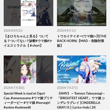
2026年8月2日
2026年8月1日
【まひろちゃんと見る】ついて
トウカイテイオー(ウマ娘)×刃(THE
る？ついてない？診断#ウマ娘#ケ
BACK HORN)【MAD – 削除対策
イエスミラクル【＃short】
版】
2026年7月30日
2026年7月27日
Special Week is mad at Oguri
《AMV》 ~ Tomoyo Takayanagi ~
Cap..#umamusume #ウマ娘プリテ
「BRIGHTEST HEART」ウマ娘 シ
ィーダービー #ウマ娘 #horsegirl
ンデレラグレイ [CINDERELLA
#anime #animeedit
GRAY I II ] | Lyrics+Indo | 2K