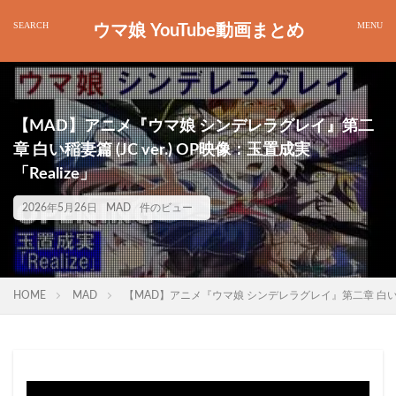
ウマ娘 YouTube動画まとめ
【MAD】アニメ『ウマ娘 シンデレラグレイ』第二
章 白い稲妻篇 (JC ver.) OP映像：玉置成実
「Realize」
2026年5月26日
MAD
件のビュー
HOME
MAD
【MAD】アニメ『ウマ娘 シンデレラグレイ』第二章 白い稲妻篇 (