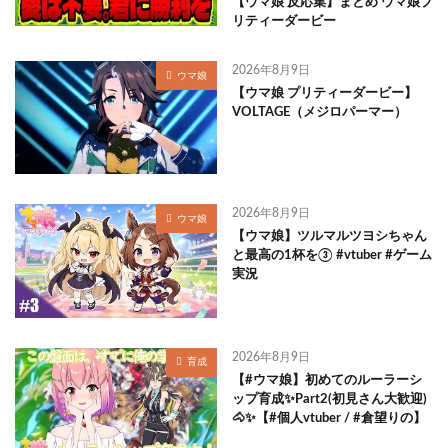
【ウマ娘 反応集】まとめ ウマ娘プ
リティーダービー
2026年8月9日
ウマ娘
【ウマ娘 プリティーダービー】
VOLTAGE（メジロパーマー）
2026年8月9日
ウマ娘
【ウマ娘】ツルマルツヨシちゃん
と最高の1杯を③ #vtuber #ゲーム
実況
2026年8月9日
育成
【#ウマ娘】初めてのルーラーシ
ップ育成✨Part2(初見さん大歓迎)
🐴✨【#個人vtuber / #倉望りの】