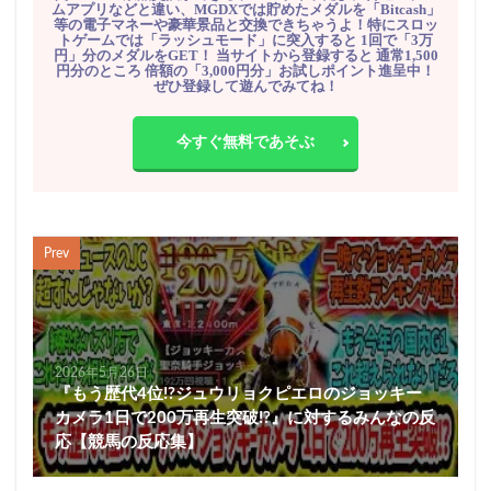
ムアプリなどと違い、MGDXでは貯めたメダルを「Bitcash」
等の電子マネーや豪華景品と交換できちゃうよ！特にスロッ
トゲームでは「ラッシュモード」に突入すると 1回で「3万
円」分のメダルをGET！ 当サイトから登録すると 通常1,500
円分のところ 倍額の「3,000円分」お試しポイント進呈中！
ぜひ登録して遊んでみてね！
今すぐ無料であそぶ
Prev
2026年5月26日
『もう歴代4位!?ジュウリョクピエロのジョッキー
カメラ1日で200万再生突破!?』に対するみんなの反
応【競馬の反応集】