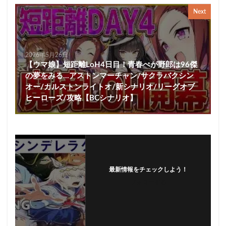
Next
2026年5月26日
【ウマ娘】短距離LoH4日目！青春ぺが野郎は96傑
の夢をみる…アストンマーチャン/サクラバクシン
オー/カルストンライトオ/新シナリオ/リーグオブ
ヒーローズ/攻略【BCシナリオ】
最新情報をチェックしよう！
フォローする