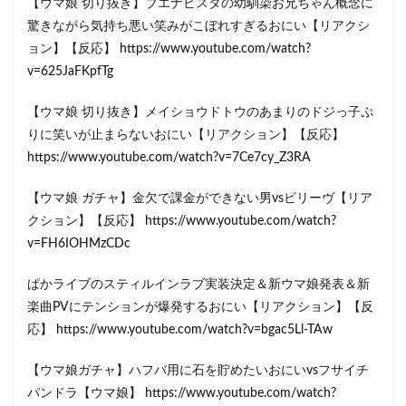
【ウマ娘 切り抜き】ブエナビスタの幼馴染お兄ちゃん概念に
驚きながら気持ち悪い笑みがこぼれすぎるおにい【リアクシ
ョン】【反応】 https://www.youtube.com/watch?
v=625JaFKpfTg
【ウマ娘 切り抜き】メイショウドトウのあまりのドジっ子ぷ
りに笑いが止まらないおにい【リアクション】【反応】
https://www.youtube.com/watch?v=7Ce7cy_Z3RA
【ウマ娘 ガチャ】金欠で課金ができない男vsビリーヴ【リア
クション】【反応】 https://www.youtube.com/watch?
v=FH6IOHMzCDc
ぱかライブのスティルインラブ実装決定＆新ウマ娘発表＆新
楽曲PVにテンションが爆発するおにい【リアクション】【反
応】 https://www.youtube.com/watch?v=bgac5Ll-TAw
【ウマ娘ガチャ】ハフバ用に石を貯めたいおにいvsフサイチ
パンドラ【ウマ娘】 https://www.youtube.com/watch?