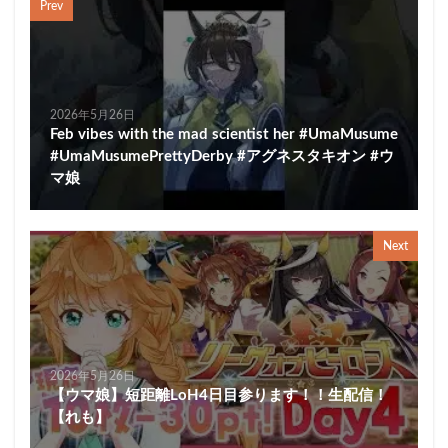
Prev
2026年5月26日
Feb vibes with the mad scientist her #UmaMusume
#UmaMusumePrettyDerby #アグネスタキオン #ウ
マ娘
Next
2026年5月26日
【ウマ娘】短距離LoH4日目参ります！！生配信！
【れも】