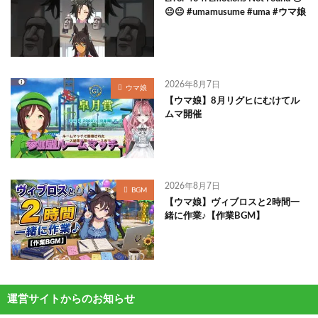
😐😐 #umamusume #uma #ウマ娘
2026年8月7日
ウマ娘
【ウマ娘】8月リグヒにむけてル
ムマ開催
2026年8月7日
BGM
【ウマ娘】ヴィブロスと2時間一
緒に作業♪【作業BGM】
運営サイトからのお知らせ