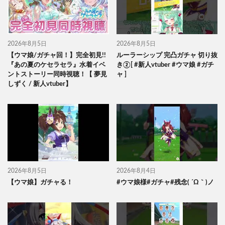
2026年8月5日
2026年8月5日
【ウマ娘/ガチャ回！】完全初見!!
ルーラーシップ 完凸ガチャ 切り抜
『あの夏のケセラセラ』水着イベ
き②[ #新人vtuber #ウマ娘 #ガチ
ントストーリー同時視聴！【 夢見
ャ ]
しずく / 新人vtuber】
2026年8月5日
2026年8月4日
【ウマ娘】ガチャる！
#ウマ娘様#ガチャ#残念( ´Ω｀)ノ