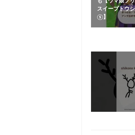
も【ウマ娘プリ
スイープトウシ
⑤】