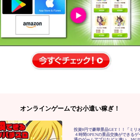
オンラインゲームでお小遣い稼ぎ！
投資0円で豪華景品GET！！「ミリ
４時間OPENの景品交換ができる
通のゲームアプリなどと違い、MG