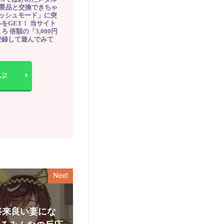
豪華景品と交換できちゃ
ッシュモード」に突
をGET！ 当サイト
ろ 倍額の「3,000円
登録して遊んでみて
ぶ
Next
将来良い妻にな