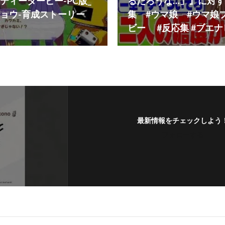
ティーダービー-PC版_
るだろうな…」』に対
ョウ-育成ストーリー
集 #ウマ娘 #ウマ娘
ビー #反応集 #ブエ
最新情報をチェックしよう
フォローする