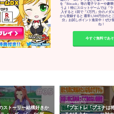
を「Bitcash」等の電子マネーや
うよ！特にスロットゲームでは「ラ
入すると 1回で「3万円」分のメダル
から登録すると 通常1,500円分のとこ
分」お試しポイント進呈中！ぜひ
ね！
今すぐ無料であそ
2026年5月27日
このストーリー結構好きか
『ブエトレ「ブエナは