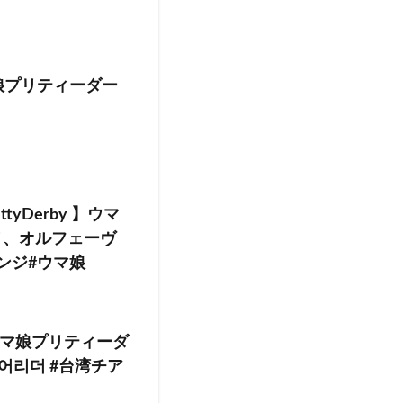
娘プリティーダー
tyDerby 】ウマ
ノ、オルフェーヴ
ンジ#ウマ娘
 #ウマ娘プリティーダ
m #치어리더 #台湾チア