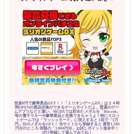
投資0円で豪華景品GET！！「ミリオンゲームDX」は２４時
間OPENの景品交換ができるゲームサイトだよ。普通のゲー
ムアプリなどと違い、MGDXでは貯めたメダルを「Bitcash」
等の電子マネーや豪華景品と交換できちゃうよ！特にスロッ
トゲームでは「ラッシュモード」に突入すると 1回で「3万
円」分のメダルをGET！ 当サイトから登録すると 通常1,500
円分のところ 倍額の「3,000円分」お試しポイント進呈中！
ぜひ登録して遊んでみてね！