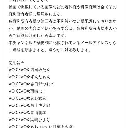
※著作権に関しまして
動画で掲載している画像などの著作権や肖像権等は全てその
権利所有者様に帰属致します。
各権利所有者様や第三者に不利益がない様配慮しております
が、動画の内容に問題がある場合は、各権利所有者様本人か
らご連絡頂けましたら幸いです。
本チャンネルの概要欄に記載されているメールアドレスから
ご連絡を頂きますと、速やかに対応致します。
使用音声
VOICEVOX:四国めたん
VOICEVOX:ずんだもん
VOICEVOX:春日部つむぎ
VOICEVOX:雨晴はう
VOICEVOX:玄野武宏
VOICEVOX:白上虎太郎
VOICEVOX:青山龍星
VOICEVOX:冥鳴ひまり
VOICEVOX:もち子(cv 明日葉よもぎ)