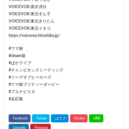
VOICEVOX:黒沢冴白
VOICEVOX:東北ずん子
VOICEVOX:東北きりたん
VOICEVOX:東北イタコ
https://voicevox.hiroshiba.jp/
#ウマ娘
#steam版
#ぱかライブ
#チャンピオンズミーティング
#リーグオブヒーローズ
#ウマ娘プリティーダービー
#ブエナビスタ
#反応集