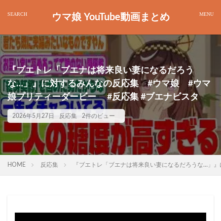
ウマ娘 YouTube動画まとめ
『ブエトレ「ブエナは将来良い妻になるだろう
な…」』に対するみんなの反応集 #ウマ娘 #ウマ
娘プリティーダービー #反応集 #ブエナビスタ
2026年5月27日
反応集
2件のビュー
HOME
反応集
『ブエトレ「ブエナは将来良い妻になるだろうな…」』