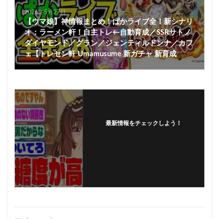
2026年5月27日
【ウマ娘】神情報まとめ！ぱかライブ全！新シナリ
オ：ラーメン軒！自主トレ←自動育成／SSRサトノ
ダイヤモンド／グラン／ジェンティルドンナ／カフ
ェ【トレセン軒 Umamusume 新ガチャ 新育成
最新情報をチェックしよう！
フォローする