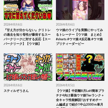
2026年8月6日
2026年8月6日
『甘え方が分からない』クリトレ
ウマ娘のライブを実際にやってみ
の過去を知り母性が爆発するスー
るトレーナー【ウマ娘 まとめ】
パークリークに対する反応【スー
#shorts #ウマ娘 #反応集 #ウマ娘
パークリーク】【ウマ娘】
プリティーダービー
2026年8月6日
2026年8月5日
スティルぞうさん
【ウマ娘】中距離8月LoH簡単プラ
チナ4向け最強ウマ娘Tierランク＋
全キャラ性能解説!!おすすめチー
ム編成まで紹介!!中山2000ｍ皐月