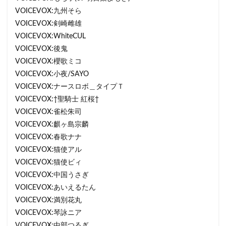
VOICEVOX:九州そら
VOICEVOX:剣崎雌雄
VOICEVOX:WhiteCUL
VOICEVOX:後鬼
VOICEVOX:櫻歌ミコ
VOICEVOX:小夜/SAYO
VOICEVOX:ナースロボ＿タイプＴ
VOICEVOX:†聖騎士 紅桜†
VOICEVOX:雀松朱司
VOICEVOX:麒ヶ島宗麟
VOICEVOX:春歌ナナ
VOICEVOX:猫使アル
VOICEVOX:猫使ビィ
VOICEVOX:中国うさぎ
VOICEVOX:あいえるたん
VOICEVOX:満別花丸
VOICEVOX:琴詠ニア
VOICEVOX:中部つるぎ