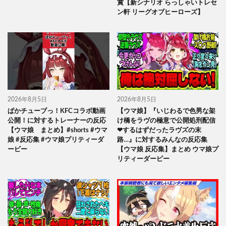
賞【新シナリオ らっしゃいトレセ
ン軒 リーグオブヒーローズ】
2026年8月5日
2026年8月5日
ぱかチューブっ！KFCコラボ動画
【ウマ娘】『いじわるで色男な架
公開！に対するトレーナーの反応
け橋をラヴの極意で公開処刑配信
【ウマ娘 まとめ】#shorts #ウマ
❤するはずだったラヴズの末
娘 #反応集 #ウマ娘プリティーダ
路…』に対するみんなの反応集
ービー
【ウマ娘 反応集】まとめ ウマ娘プ
リティーダービー