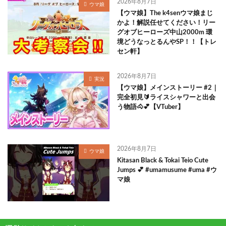
2026年8月7日
ウマ娘
【ウマ娘】The k4senウマ娘まじ
かよ！解説任せてください！リー
グオブヒーローズ中山2000m 環
境どうなっとるんやSP！！【トレ
セン軒】
2026年8月7日
実況
【ウマ娘】メインストーリー #2｜
完全初見🔰ライスシャワーと出会
う物語🐴💕【VTuber】
2026年8月7日
ウマ娘
Kitasan Black & Tokai Teio Cute
Jumps 💕 #umamusume #uma #ウ
マ娘