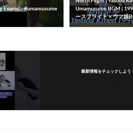
North Flight | Yasuda Ki
ng Exams… #umamusume
Umamusume BGM | 
ースフライト × ウマ娘B
最新情報をチェックしよう
フォローする