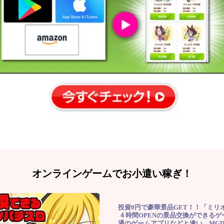
オンラインゲームでお小遣い稼ぎ！
投資0円で豪華景品GET！！「ミリ
４時間OPENの景品交換ができる
通のゲームアプリなどと違い、MG