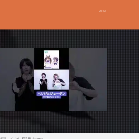
 #踊ってみた #競馬 #game