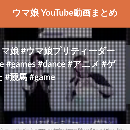
ウマ娘 YouTube動画まとめ
ウマ娘 #ウマ娘プリティーダー
e #games #dance #アニメ #ゲ
#競馬 #game
ーダービー #umamusume #anime #games #dance #アニメ #ゲーム #ダンス