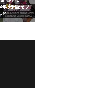
nen 1994 x
1994年 安田記念 ノ
GM
！