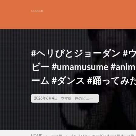
#ヘリぴとジョーダン #
ビー #umamusume #anim
ーム #ダンス #踊ってみた 
2026年6月4日
ウマ娘
件のビュー
HOME
ウマ娘
#ヘリぴとジョーダン #ウマ娘 #ウマ娘プリティ