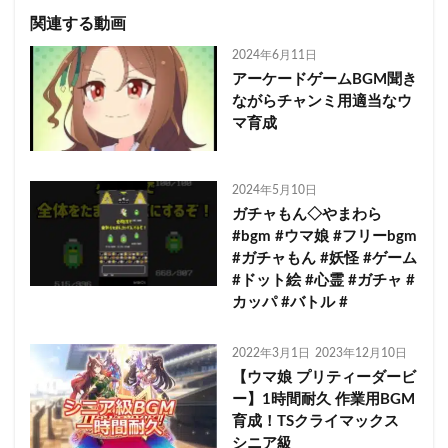
関連する動画
2024年6月11日
アーケードゲームBGM聞き
ながらチャンミ用適当なウ
マ育成
2024年5月10日
ガチャもん◇やまわら
#bgm #ウマ娘 #フリーbgm
#ガチャもん #妖怪 #ゲーム
#ドット絵 #心霊 #ガチャ #
カッパ #バトル #
2022年3月1日
2023年12月10日
【ウマ娘 プリティーダービ
ー】1時間耐久 作業用BGM
育成！TSクライマックス
シニア級