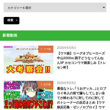
検索
新着動画
2026年8月8日
ウマ娘
【ウマ娘】リーグオブヒーローズ
中山2000m 因子どうなってんね
んSP カセコンウマ娘楽しみ【トレ
セン軒】
2026年8月8日
反応集
最低なトレ､｢うおデッカ…｣とロブ
ロイ本人の前で漏らしてしまい全
てが終わる!?に対してのに対して
のトレーナーの反応まとめ【ウマ
娘反応集・ゼンノロブロイ】ウマ