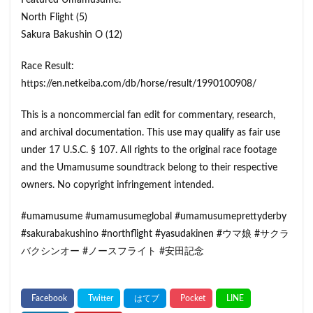
Featured Umamusume:
North Flight (5)
Sakura Bakushin O (12)
Race Result:
https://en.netkeiba.com/db/horse/result/1990100908/
This is a noncommercial fan edit for commentary, research,
and archival documentation. This use may qualify as fair use
under 17 U.S.C. § 107. All rights to the original race footage
and the Umamusume soundtrack belong to their respective
owners. No copyright infringement intended.
#umamusume #umamusumeglobal #umamusumeprettyderby
#sakurabakushino #northflight #yasudakinen #ウマ娘 #サクラ
バクシンオー #ノースフライト #安田記念