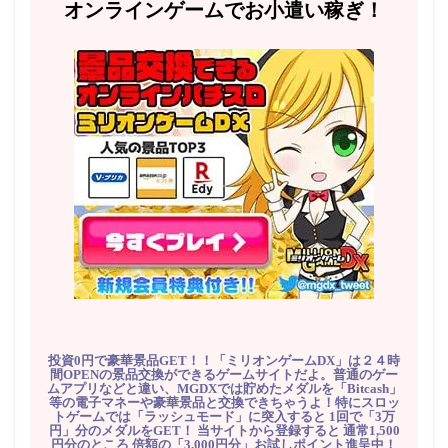
オンラインゲームでお小遣い稼ぎ！
投資0円で豪華景品GET！！「ミリオンゲームDX」は２４時
間OPENの景品交換ができるゲームサイトだよ。普通のゲー
ムアプリなどと違い、MGDXでは貯めたメダルを「Bitcash」
等の電子マネーや豪華景品と交換できちゃうよ！特にスロッ
トゲームでは「ラッシュモード」に突入すると 1回で「3万
円」分のメダルをGET！ 当サイトから登録すると 通常1,500
円分のところ 倍額の「3,000円分」お試しポイント進呈中！