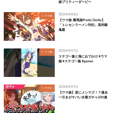
娘プリティーダービー
2026年8月8日
ウマ娘
【ウマ娘-賽馬娘Pretty Derby】
「トレセンラーメン列伝」高尚駿
逸篇
2026年8月7日
ウマ娘
ステゴ一族と海におでかけ #ウマ
娘 #ステゴ一族 #games
2026年8月7日
サポカ
【ウマ娘】逆にメシマズ！？過去
一引きがヤバい水着ガチャ200連