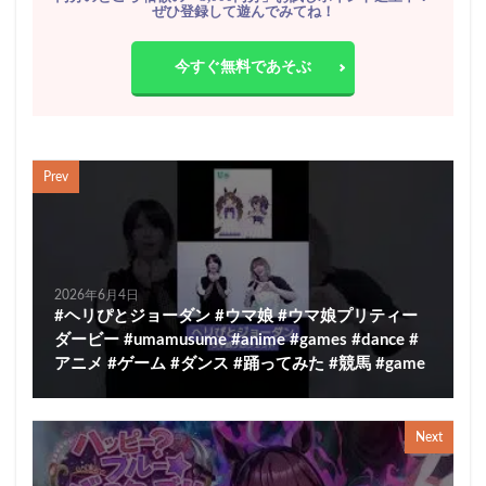
ぜひ登録して遊んでみてね！
今すぐ無料であそぶ
Prev
2026年6月4日
#ヘリぴとジョーダン #ウマ娘 #ウマ娘プリティー
ダービー #umamusume #anime #games #dance #
アニメ #ゲーム #ダンス #踊ってみた #競馬 #game
Next