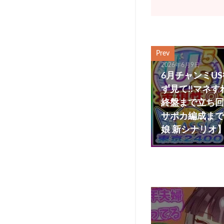
Prev
2026年6月9日
6月チャンミU
ず見て!!マネす
終盤まで立ち回
サポカ編成まで解
娘 新シナリオ