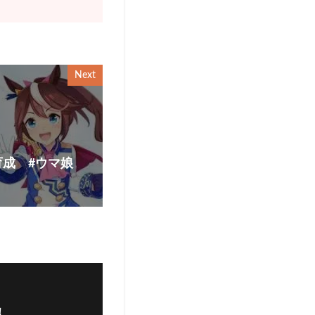
Next
育成 #ウマ娘
！