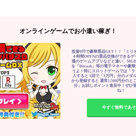
オンラインゲームでお小遣い稼ぎ！
投資0円で豪華景品GET！！「ミリ
４時間OPENの景品交換ができる
通のゲームアプリなどと違い、MG
を「Bitcash」等の電子マネーや
うよ！特にスロットゲームでは「ラ
入すると 1回で「3万円」分のメダル
から登録すると 通常1,500円分のとこ
分」お試しポイント進呈中！ぜひ
ね！
今すぐ無料であそ