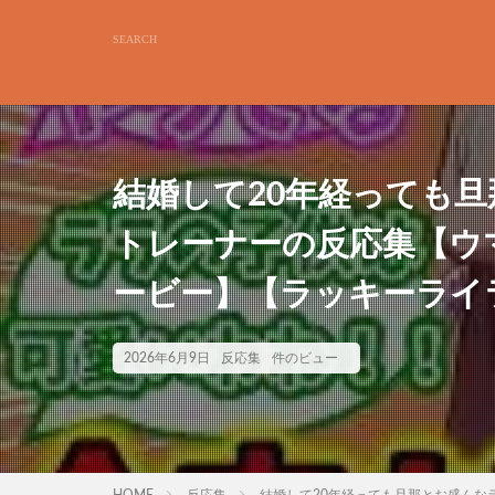
結婚して20年経っても
トレーナーの反応集【ウ
ービー】【ラッキーライ
2026年6月9日
反応集
件のビュー
HOME
反応集
結婚して20年経っても旦那とお盛ん