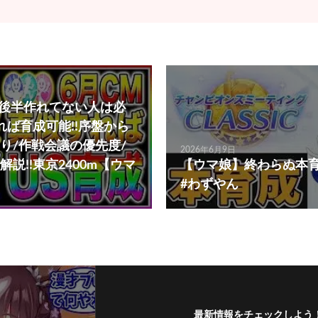
S後半作れてない人は必
れば育成可能!!序盤から
り/作戦会議の優先度/
2026年6月9日
説!!東京2400m【ウマ
【ウマ娘】終わらぬ本
】
#わずやん
最新情報をチェックしよう