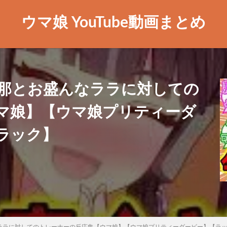
ウマ娘 YouTube動画まとめ
旦那とお盛んなララに対しての
マ娘】【ウマ娘プリティーダ
ラック】
なララに対してのトレーナーの反応集【ウマ娘】【ウマ娘プリティーダービー】【ラ