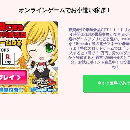
オンラインゲームでお小遣い稼ぎ！
投資0円で豪華景品GET！！「ミリ
４時間OPENの景品交換ができる
通のゲームアプリなどと違い、MG
を「Bitcash」等の電子マネーや
うよ！特にスロットゲームでは「ラ
入すると 1回で「3万円」分のメダル
から登録すると 通常1,500円分のとこ
分」お試しポイント進呈中！ぜひ
ね！
今すぐ無料であそ