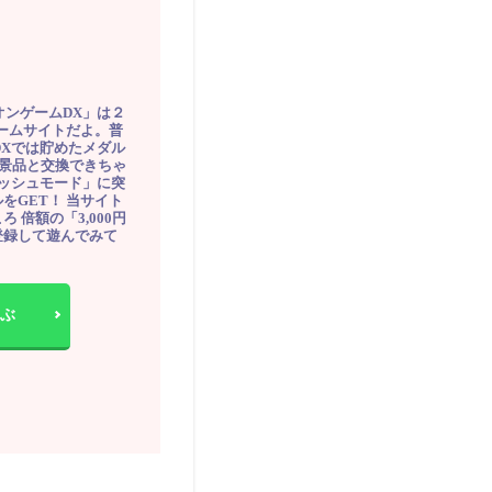
オンゲームDX」は２
ゲームサイトだよ。普
DXでは貯めたメダル
豪華景品と交換できちゃ
ッシュモード」に突
をGET！ 当サイト
ろ 倍額の「3,000円
登録して遊んでみて
ぶ