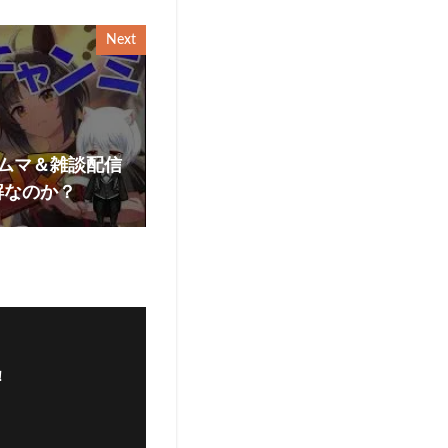
Next
ムマ＆雑談配信
解なのか？
！