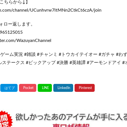
こちらから↓】
be.com/channel/UCunhvrw7ItMNn2CtkCt6czA/join
フォロー返します。
5125015
itter.com/WazuyanChannel
#ゲーム実況 #雑談 #チャンミ #トウカイテイオー #ガチャ #わ
ステークス #ピックアップ #決勝 #英雄譚 #アーモンドアイ 