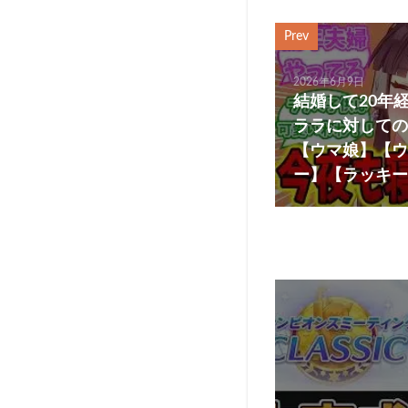
Prev
2026年6月9日
結婚して20年
ララに対しての
【ウマ娘】【ウ
ー】【ラッキー