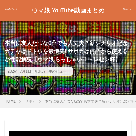
ウマ娘 YouTube動画まとめ
本当に友人たづな0凸でも大丈夫？新シナリオ記念
ガチャはドトウを最優先!!サポカは何凸から使える
か性能解説【ウマ娘 らっしゃい！トレセン軒】
2026年7月1日
サポカ
件のビュー
HOME
サポカ
本当に友人たづな0凸でも大丈夫？新シナリオ記念ガチャ