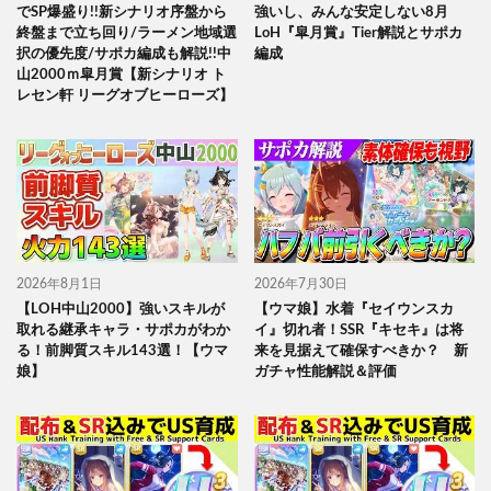
でSP爆盛り!!新シナリオ序盤から
強いし、みんな安定しない8月
終盤まで立ち回り/ラーメン地域選
LoH『皐月賞』Tier解説とサポカ
択の優先度/サポカ編成も解説!!中
編成
山2000ｍ皐月賞【新シナリオ ト
レセン軒 リーグオブヒーローズ】
2026年8月1日
2026年7月30日
【LOH中山2000】強いスキルが
【ウマ娘】水着『セイウンスカ
取れる継承キャラ・サポカがわか
イ』切れ者！SSR『キセキ』は将
る！前脚質スキル143選！【ウマ
来を見据えて確保すべきか？ 新
娘】
ガチャ性能解説＆評価