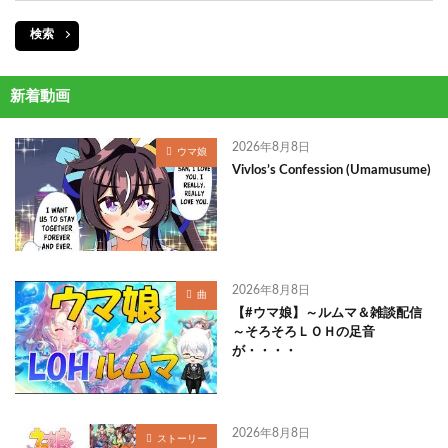
検索
新着動画
2026年8月8日
ウマ娘
Vivlos’s Confession (Umamusume)
2026年8月8日
曲
【#ウマ娘】～ルムマ＆雑談配信
～そろそろＬＯＨの足音
が・・・・
2026年8月8日
ストーリー