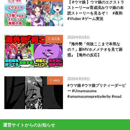
【 #ウマ娘 】ウマ娘のエクストラ
ストーリーor育成済みウマ娘の未
読ストーリーを見るぞ！ #夜和
#Vtuber #ゲーム実況
2026年8月8日
反応集
『海外勢「何故ここまで本気な
の？」新MVホメメテオを見て困
惑』【海外の反応】
2026年8月8日
MAD
#ウマ娘 #ウマ娘プリティーダービ
ー #Umamusume
#umamusumeprettyderby #mad
運営サイトからのお知らせ