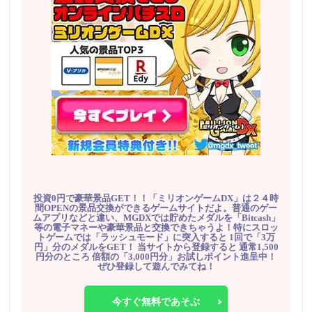
投資0円で豪華景品GET！！「ミリオンゲームDX」は２４時
間OPENの景品交換ができるゲームサイトだよ。普通のゲー
ムアプリなどと違い、MGDXでは貯めたメダルを「Bitcash」
等の電子マネーや豪華景品と交換できちゃうよ！特にスロッ
トゲームでは「ラッシュモード」に突入すると 1回で「3万
円」分のメダルをGET！ 当サイトから登録すると 通常1,500
円分のところ 倍額の「3,000円分」お試しポイント進呈中！
ぜひ登録して遊んでみてね！
今すぐ無料であそぶ