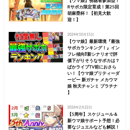
【ウマ娘】視聴者参加型！
Rサポカ限定育成！第25回
胡麻埀杯！【初見大歓
迎！】
2024年10月15日
【ウマ娘】最新環境『最強
サポカランキング！』イン
フレ傾向⁉新シナリオで評
価下がりそうなサポカは？
ぱかライブTV前におさら
い！【ウマ娘プリティーダ
ービー 新ガチャ メカウマ
娘 秋天チャンミ プラチナ
】
2026年2月22日
【5周年】スケジュール＆
新ウマ娘サポート予想！必
要なジュエルなども解説！