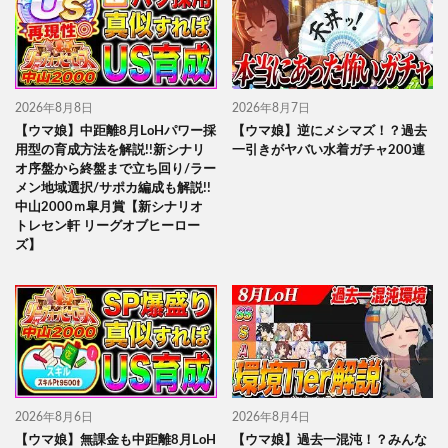
2026年8月8日
2026年8月7日
【ウマ娘】中距離8月LoHパワー採
【ウマ娘】逆にメシマズ！？過去
用型の育成方法を解説!!新シナリ
一引きがヤバい水着ガチャ200連
オ序盤から終盤まで立ち回り/ラー
メン地域選択/サポカ編成も解説!!
中山2000ｍ皐月賞【新シナリオ
トレセン軒 リーグオブヒーロー
ズ】
2026年8月6日
2026年8月4日
【ウマ娘】無課金も中距離8月LoH
【ウマ娘】過去一混沌！？みんな