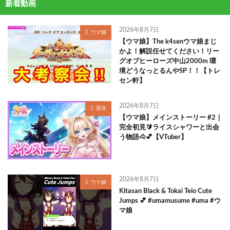
新着動画
2026年8月7日
ウマ娘
【ウマ娘】The k4senウマ娘まじ
かよ！解説任せてください！リー
グオブヒーローズ中山2000m 環
境どうなっとるんやSP！！【トレ
セン軒】
2026年8月7日
実況
【ウマ娘】メインストーリー #2｜
完全初見🔰ライスシャワーと出会
う物語🐴💕【VTuber】
2026年8月7日
ウマ娘
Kitasan Black & Tokai Teio Cute
Jumps 💕 #umamusume #uma #ウ
マ娘