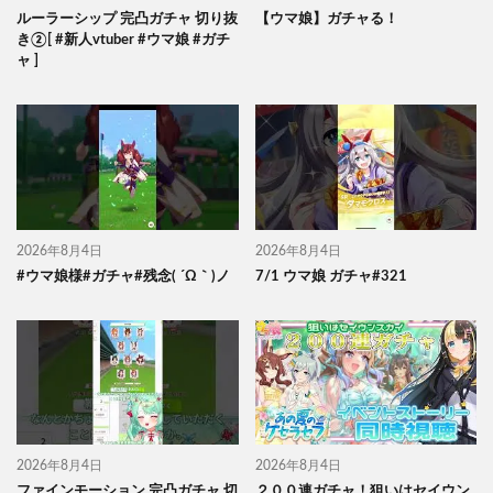
ルーラーシップ 完凸ガチャ 切り抜
【ウマ娘】ガチャる！
き②[ #新人vtuber #ウマ娘 #ガチ
ャ ]
2026年8月4日
2026年8月4日
#ウマ娘様#ガチャ#残念( ´Ω｀)ノ
7/1 ウマ娘 ガチャ#321
2026年8月4日
2026年8月4日
ファインモーション 完凸ガチャ 切
２００連ガチャ！狙いはセイウン