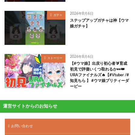
2026年8月6日
ガチャ
ステップアップガチャは神【ウマ
娘ガチャ】
2026年8月6日
ストーリー
【#ウマ娘】出戻り初心者🔰育成
初見で評価いくつ取れるか👀👑
URAファイナルズ🔥【#Vtuber /#
知見ちら 】 #ウマ娘プリティーダ
ービー
運営サイトからのお知らせ
お問い合わせ