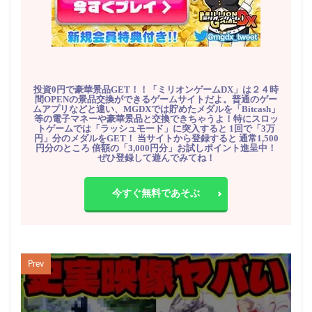
投資0円で豪華景品GET！！「ミリオンゲームDX」は２４時
間OPENの景品交換ができるゲームサイトだよ。普通のゲー
ムアプリなどと違い、MGDXでは貯めたメダルを「Bitcash」
等の電子マネーや豪華景品と交換できちゃうよ！特にスロッ
トゲームでは「ラッシュモード」に突入すると 1回で「3万
円」分のメダルをGET！ 当サイトから登録すると 通常1,500
円分のところ 倍額の「3,000円分」お試しポイント進呈中！
ぜひ登録して遊んでみてね！
今すぐ無料であそぶ
Prev