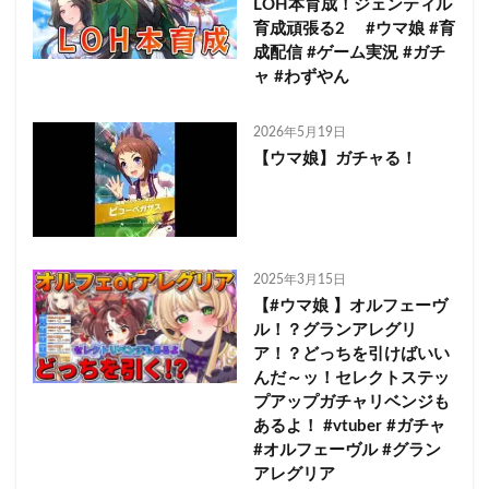
LOH本育成！ジェンティル
育成頑張る2 #ウマ娘 #育
成配信 #ゲーム実況 #ガチ
ャ #わずやん
2026年5月19日
【ウマ娘】ガチャる！
2025年3月15日
【#ウマ娘 】オルフェーヴ
ル！？グランアレグリ
ア！？どっちを引けばいい
んだ～ッ！セレクトステッ
プアップガチャリベンジも
あるよ！ #vtuber #ガチャ
#オルフェーヴル #グラン
アレグリア