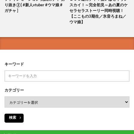
り抜き②[ #新人vtuber #ウマ娘 #
スカイ！～完全初見～あの夏のケ
ガチャ ]
セラセラストーリー同時視聴！
【ここもの3期生／氷音ろまね／
ウマ娘】
キーワード
カテゴリー
検索