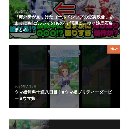
2026年7月7日
『海外勢が見つけたゴールドシップの史実映像、あ
まりにも“ゴルシそのもの”で話題に』ウマ娘反応集
まとめ
Next
2026年7月8日
ウマ娘無料十連八日目！#ウマ娘プリティーダービ
ー #ウマ娘