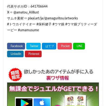
代表サポカID：641706644
X⇒ @amatou_AIillust
サムネ素材⇒ pixai.art/ja/@amaguritou/artworks
#トウカイテイオー #保科健子 #ウマ娘 #ウマ娘プリティーダ
ービー #umamusume