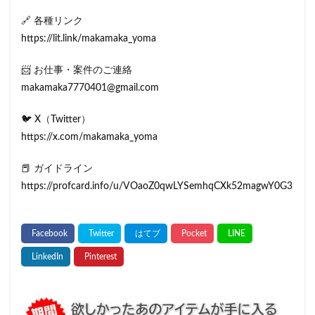
🔗 各種リンク
https://lit.link/makamaka_yoma
📨 お仕事・案件のご連絡
makamaka7770401@gmail.com
🐦 X（Twitter）
https://x.com/makamaka_yoma
📕 ガイドライン
https://profcard.info/u/VOaoZ0qwLYSemhqCXk52magwY0G3