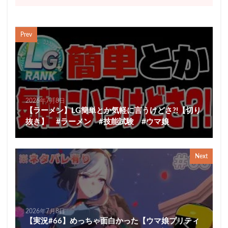
Prev
2026年7月8日
【ラーメン】LG簡単とか気軽に言うけどさ?!【切り
抜き】 #ラーメン #技能試験 #ウマ娘
Next
2026年7月8日
【実況#66】めっちゃ面白かった【ウマ娘プリティ