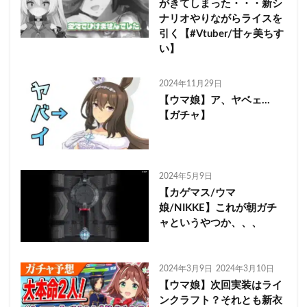
がきてしまった・・・新シ
ナリオやりながらライスを
引く【#Vtuber/甘ヶ美ちす
い】
2024年11月29日
【ウマ娘】ア、ヤベェ…
【ガチャ】
2024年5月9日
【カゲマス/ウマ
娘/NIKKE】これが朝ガチ
ャというやつか、、、
2024年3月9日
2024年3月10日
【ウマ娘】次回実装はライ
ンクラフト？それとも新衣