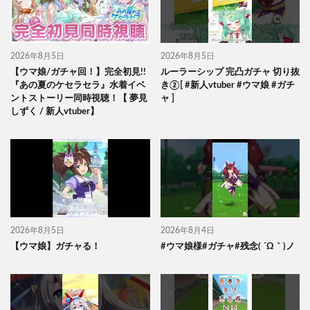
2026年8月5日
2026年8月5日
【ウマ娘/ガチャ回！】完全初見!!
ルーラーシップ 完凸ガチャ 切り抜
『あの夏のケセラセラ』水着イベ
き②[ #新人vtuber #ウマ娘 #ガチ
ントストーリー同時視聴！【 夢見
ャ ]
しずく / 新人vtuber】
2026年8月5日
2026年8月4日
【ウマ娘】ガチャる！
#ウマ娘様#ガチャ#残念( ´Ω｀)ノ