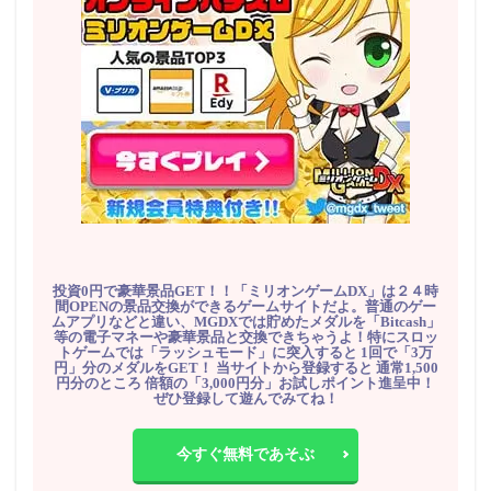
投資0円で豪華景品GET！！「ミリオンゲームDX」は２４時
間OPENの景品交換ができるゲームサイトだよ。普通のゲー
ムアプリなどと違い、MGDXでは貯めたメダルを「Bitcash」
等の電子マネーや豪華景品と交換できちゃうよ！特にスロッ
トゲームでは「ラッシュモード」に突入すると 1回で「3万
円」分のメダルをGET！ 当サイトから登録すると 通常1,500
円分のところ 倍額の「3,000円分」お試しポイント進呈中！
ぜひ登録して遊んでみてね！
今すぐ無料であそぶ