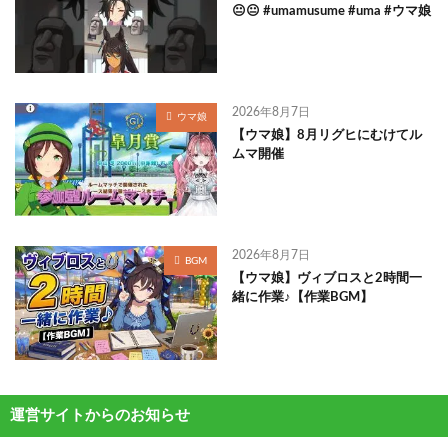
😐😐 #umamusume #uma #ウマ娘
2026年8月7日
ウマ娘
【ウマ娘】8月リグヒにむけてル
ムマ開催
2026年8月7日
BGM
【ウマ娘】ヴィブロスと2時間一
緒に作業♪【作業BGM】
運営サイトからのお知らせ