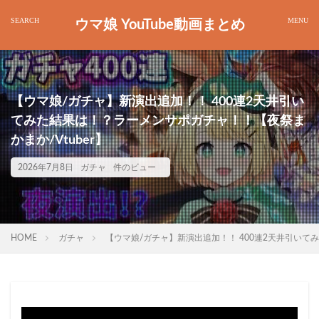
ウマ娘 YouTube動画まとめ
【ウマ娘/ガチャ】新演出追加！！ 400連2天井引い
てみた結果は！？ラーメンサポガチャ！！【夜祭ま
かまか/Vtuber】
2026年7月8日
ガチャ
件のビュー
HOME
ガチャ
【ウマ娘/ガチャ】新演出追加！！ 400連2天井引いてみ