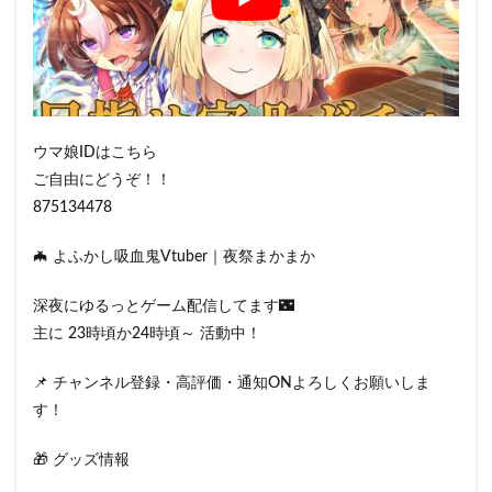
ウマ娘IDはこちら
ご自由にどうぞ！！
875134478
🦇 よふかし吸血鬼Vtuber｜夜祭まかまか
深夜にゆるっとゲーム配信してます🌃
主に 23時頃か24時頃～ 活動中！
📌 チャンネル登録・高評価・通知ONよろしくお願いしま
す！
🎁 グッズ情報