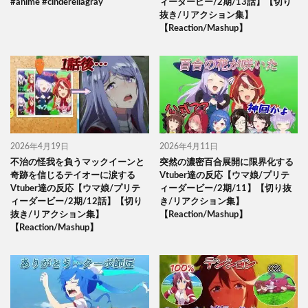
#anime #cinderellagray
ィーダービー/2期/13話】【切り
抜き/リアクション集】
【Reaction/Mashup】
2026年4月19日
2026年4月11日
不治の怪我を負うマックイーンと
突然の濃密百合展開に限界化する
奇跡を信じるテイオーに涙する
Vtuber達の反応【ウマ娘/プリテ
Vtuber達の反応【ウマ娘/プリテ
ィーダービー/2期/11】【切り抜
ィーダービー/2期/12話】【切り
き/リアクション集】
抜き/リアクション集】
【Reaction/Mashup】
【Reaction/Mashup】