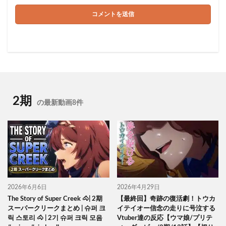
2期
の最新動画8件
2026年6月6日
2026年4月29日
The Story of Super Creek 🐴| 2期
【最終回】奇跡の復活劇！トウカ
スーパークリークまとめ | 슈퍼 크
イテイオー信念の走りに号泣する
릭 스토리 🐴 | 2기 슈퍼 크릭 모음
Vtuber達の反応【ウマ娘/プリテ