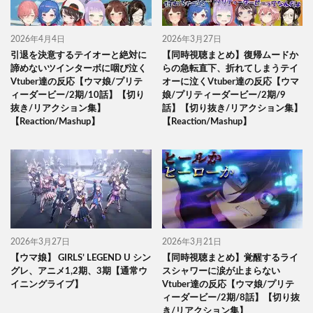
2026年4月4日
2026年3月27日
引退を決意するテイオーと絶対に
【同時視聴まとめ】復帰ムードか
諦めないツインターボに咽び泣く
らの急転直下、折れてしまうテイ
Vtuber達の反応【ウマ娘/プリテ
オーに泣くVtuber達の反応【ウマ
ィーダービー/2期/10話】【切り
娘/プリティーダービー/2期/9
抜き/リアクション集】
話】【切り抜き/リアクション集】
【Reaction/Mashup】
【Reaction/Mashup】
2026年3月27日
2026年3月21日
【ウマ娘】 GIRLS’ LEGEND U シン
【同時視聴まとめ】覚醒するライ
グレ、アニメ1,2期、3期【通常ウ
スシャワーに涙が止まらない
イニングライブ】
Vtuber達の反応【ウマ娘/プリテ
ィーダービー/2期/8話】【切り抜
き/リアクション集】