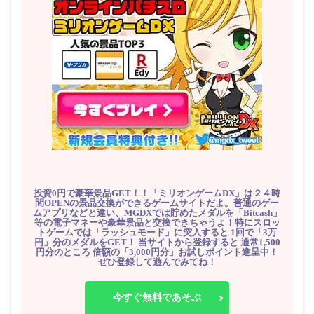
投資0円で豪華景品GET！！「ミリオンゲームDX」は２４時
間OPENの景品交換ができるゲームサイトだよ。普通のゲー
ムアプリなどと違い、MGDXでは貯めたメダルを「Bitcash」
等の電子マネーや豪華景品と交換できちゃうよ！特にスロッ
トゲームでは「ラッシュモード」に突入すると 1回で「3万
円」分のメダルをGET！ 当サイトから登録すると 通常1,500
円分のところ 倍額の「3,000円分」お試しポイント進呈中！
ぜひ登録して遊んでみてね！
今すぐ無料であそぶ