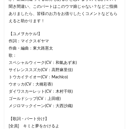
聞き間違い、このパートはこのウマ娘じゃない？などご指摘
ありましたら、皆様のお力をお借りしたくコメントなどもら
えると助かります！
【ユメヲカケル!】
作詞：マイクスギヤマ
作曲・編曲：東大路憲太
歌：
スペシャルウィーク(CV：和氣あず未)
サイレンススズカ(CV：高野麻里佳)
トウカイテイオー(CV：Machico)
ウオッカ(CV：大橋彩香)
ダイワスカーレット(CV：木村千咲)
ゴールドシップ(CV：上田瞳)
メジロマックイーン(CV：大西沙織)
【歌詞・パート分け】
[全員] キミと夢をかけるよ