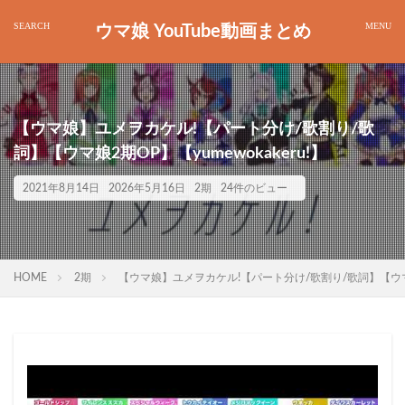
ウマ娘 YouTube動画まとめ
【ウマ娘】ユメヲカケル!【パート分け/歌割り/歌
詞】【ウマ娘2期OP】【yumewokakeru!】
2021年8月14日
2026年5月16日
2期
24件のビュー
HOME
2期
【ウマ娘】ユメヲカケル!【パート分け/歌割り/歌詞】【ウマ娘2期