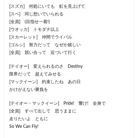
[スズカ] 何処にいても 虹を見上げて
[スペ] 同じ想いでいられる
[全員] (目指せ一着!)
[ウオッカ] トモダチ以上
[スカーレット] 仲間でライバル
[ゴルシ] 努力だって なぜか嬉しい
[全員] 競い合って 近づいて行く
[テイオー] 変えられるのさ Destiny
限界だって 超えてみせる
[マックイーン] 約束したね あの日
かけがえない勝負を
[テイオー・マックイーン] Pride! 響け! 全身で
[全員] すべて出して 思うままに
走りたいよ ともに
So We Can Fly!