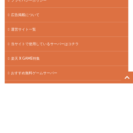
プライバシーポリシー
広告掲載について
運営サイト一覧
当サイトで使用しているサーバーはコチラ
楽天 X GAME特集
おすすめ無料ゲームサーバー
ゲームアカウント高価買取
【PR】WordPress表示速度No.1高速サーバー
【PR】格安ドメイン取得サービス