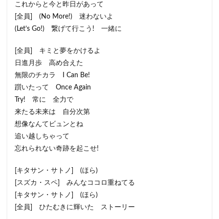
これからと今と昨日があって
[全員] (No More!) 迷わないよ
(Let’s Go!) 繋げて行こう! 一緒に
[全員] キミと夢をかけるよ
日進月歩 高め合えた
無限のチカラ I Can Be!
躓いたって Once Again
Try! 常に 全力で
来たる未来は 自分次第
想像なんてビュンとね
追い越しちゃって
忘れられない奇跡を起こせ!
[キタサン・サトノ] (ほら)
[スズカ・スペ] みんなココロ重ねてる
[キタサン・サトノ] (ほら)
[全員] ひたむきに輝いた ストーリー