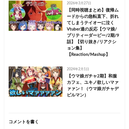
2026年3月27日
【同時視聴まとめ】復帰ム
ードからの急転直下、折れ
てしまうテイオーに泣く
Vtuber達の反応【ウマ娘/
プリティーダービー/2期/9
話】【切り抜き/リアクシ
ョン集】
【Reaction/Mashup】
2024年2月1日
【ウマ娘ガチャ2期】和服
カフェ、ユキノ欲しいマァ
ァァン！（ウマ娘ガチャデ
ビルマン）
コメントを書く