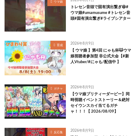
2026年8月9日
ウマ娘
トレセン音頭で固有演出繋ぎ😆#
ウマ娘#umamusume #トレセン音
頭#固有演出繋ぎ#ライブシアター
2026年8月9日
育成
【 ウマ娘 】第4回 にゃも杯🐱ウマ
娘視聴者参加型 非公式大会【#新
人Vtuber/#にゃも/配信中 】
2026年8月9日
ガチャ
【ウマ娘プリティーダービー】同
時視聴イベントストーリー＆絶対
セイウンスカイ当てるガチ
ャ！！！【 2026/08/09】
2026年8月9日
反応集