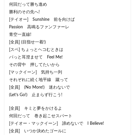
何回だって勝ち進め
勝利のその先へ!
[テイオー] Sunshine 前を向けば
Passion 高鳴るファンファーレ
青空一直線!
[全員] (目指せ一着!)
[スペ] ちょっとヘコむときは
パっと耳澄ませて Feel Me!
その背中 押してたいから
[マックイーン] 気持ち一列
それぞれに続く地平線 蹴って
[全員] (No More!) 迷わないで
(Let’s Go!) 止まらず行こう!
[全員] キミと夢をかけるよ
何回だって 巻き起こせスパート
[テイオー・マックイーン] 諦めないで I Believe!
[全員] いつか決めたゴールに