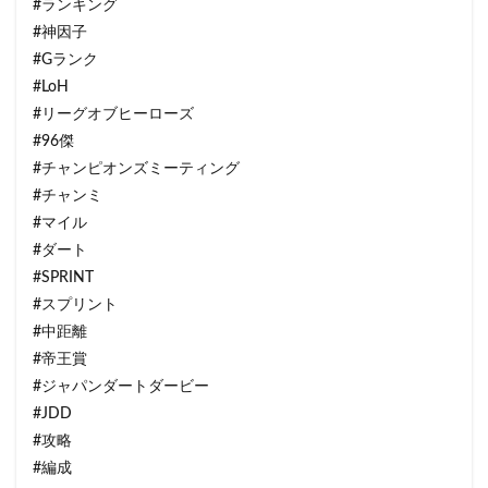
#ランキング
#神因子
#Gランク
#LoH
#リーグオブヒーローズ
#96傑
#チャンピオンズミーティング
#チャンミ
#マイル
#ダート
#SPRINT
#スプリント
#中距離
#帝王賞
#ジャパンダートダービー
#JDD
#攻略
#編成