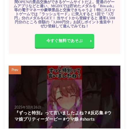
間OPENの景品交換ができるゲームサイトだよ。普通のゲー
ムアプリなどと違い、MGDXでは貯めたメダルを「Bitcash」
等の電子マネーや豪華景品と交換できちゃうよ！特にスロッ
トゲームでは「ラッシュモード」に突入すると 1回で「3万
円」分のメダルをGET！ 当サイトから登録すると 通常1,500
円分のところ 倍額の「3,000円分」お試しポイント進呈中！
ぜひ登録して遊んでみてね！
今すぐ無料であそぶ
Prev
2025年10月26日
『ずっと特別』って言いましたよね？#反応集 #ウ
マ娘プリティーダービー #ウマ娘 #shorts