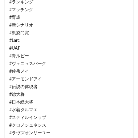
#ランキング
#マッチング
#育成
#新シナリオ
#凱旋門賞
#Larc
#UAF
#青ルビー
#ヴェニュスパーク
#佐岳メイ
#アーモンドアイ
#伝説の体現者
#総大将
#日本総大将
#水着タルマエ
#スティルインラブ
#クロノジェネシス
#ラヴズオンリーユー