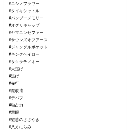
#ニシノフラワー
#タイキシャトル
#バンブーメモリー
#オグリキャップ
#ヤマニンゼファー
#サウンズオブアース
#ジャングルポケット
#キングヘイロー
#サクラチノオー
#大逃げ
#逃げ
#先行
#魔改造
#デバフ
#独占力
#慧眼
#魅惑のささやき
#八方にらみ