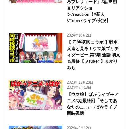
ろプレリュード」3話💙初
見リアクショ
ン/reaction【#新人
VTuber/ライブ/実況】
2024年10月2日
【 同時視聴 コラボ 】戦車
兵達と見る！ウマ娘プリテ
ィダービー 第3期 全話 初見
＆履修【 VTuber 】まがり
みち
2023年12月28日
2024年3月10日
【ウマ娘】ぱかライブ→ア
ニメ3期最終回「そしてあ
なたの……」→ぱかライブ
同時視聴
2024年2月12日