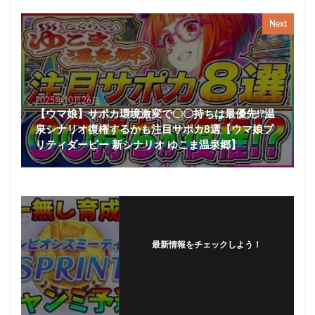
Next
2025年10月26日
【ウマ娘】サポカ環境激変で〇〇持ちは最優先!?温
泉シナリオ復権するかも注目サポカ8選【ウマ娘プ
リティダービー 新シナリオ ゆこま温泉郷】
最新情報をチェックしよう！
フォローする