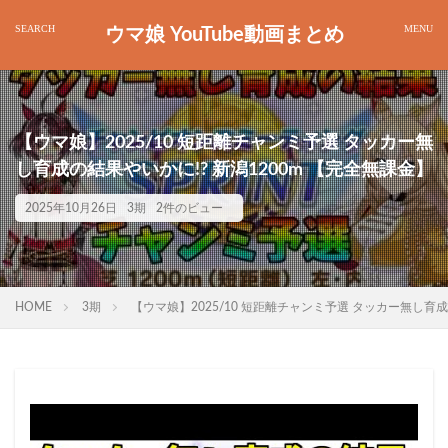
ウマ娘 YouTube動画まとめ
【ウマ娘】2025/10 短距離チャンミ予選 タッカー無
し育成の結果やいかに!? 新潟1200m 【完全無課金】
2025年10月26日
3期
2件のビュー
HOME
3期
【ウマ娘】2025/10 短距離チャンミ予選 タッカー無し育成