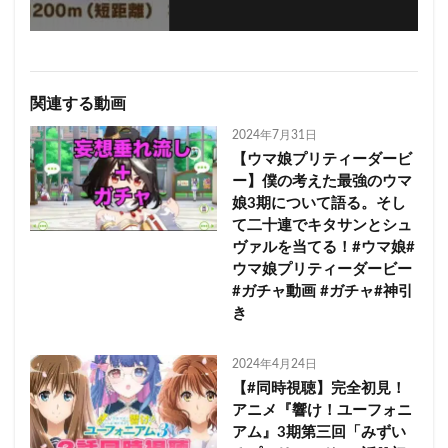
関連する動画
2024年7月31日
【ウマ娘プリティーダービ
ー】僕の考えた最強のウマ
娘3期について語る。そし
て二十連でキタサンとシュ
ヴァルを当てる！#ウマ娘#
ウマ娘プリティーダービー
#ガチャ動画 #ガチャ#神引
き
2024年4月24日
【#同時視聴】完全初見！
アニメ『響け！ユーフォニ
アム』3期第三回「みずい