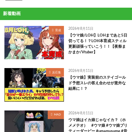
新着動画
2026年8月11日
育成
【ウマ娘/LOH】LOHまであと5日
切ってる！？LOH本育成スティル
更新頑張っていこう！！【夜祭ま
かまか/Vtuber】
2026年8月11日
反応集
【ウマ娘】実装前のステイゴール
ド予想スレの答え合わせが意外な
結果に！？
2026年8月11日
MAD
ウマ娘はイカ娘じゃなイカ？（ホ
メメテオ） #ウマ娘 #ウマ娘プリ
ティーダービー #umamusume #音