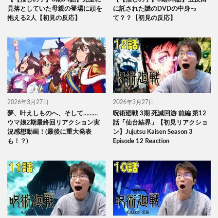
見落としていた母親の登場に頭を
に託された謎のDVDの中身っ
抱える2人【初見の反応】
て？？【初見の反応】
2026年3月27日
2026年3月27日
夢、叶えしものへ、そして………
呪術廻戦 3期 死滅回游 前編 第12
ウマ娘2期最終回リアクション実
話「仙台結界」【初見リアクショ
況感想動画！(最後に重大発表
ン】Jujutsu Kaisen Season 3
も！？)
Episode 12 Reaction