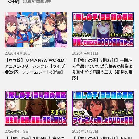
3期
の最新動画8件
2026年4月16日
2026年4月11日
【ウマ娘】 U M A NEW WORLD!!
【【推しの子】3期35話】一期か
アニメ1~3期、シングレ【ライブ
ら予想していた近〇相姦が想像よ
4K対応、フレームレート60fps】
り重すぎて戸惑う二人【初見の反
応】
2026年4月3日
2026年3月28日
【【推しの子】3期34話】完全に
【【推しの子】3期33話】五反田