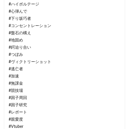
#ハイボルテージ
#心弾んで
#下り坂巧者
#コンセントレーション
#盤石の構え
#地固め
#鍔迫り合い
#つぼみ
#ヴィクトリーショット
#逃亡者
#加速
#無課金
#競技場
#因子周回
#因子研究
#レポート
#親愛度
#Vtuber