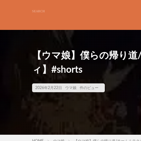
【ウマ娘】僕らの帰り道
ィ】#shorts
2026年2月22日
ウマ娘
件のビュー
HOME
ウマ娘
【ウマ娘】僕らの帰り道/チームミラクルズ