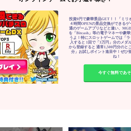
投資0円で豪華景品GET！！「ミリ
４時間OPENの景品交換ができる
通のゲームアプリなどと違い、MG
を「Bitcash」等の電子マネーや
うよ！特にスロットゲームでは「ラ
入すると 1回で「3万円」分のメダル
から登録すると 通常1,500円分のとこ
分」お試しポイント進呈中！ぜひ
ね！
今すぐ無料であそ