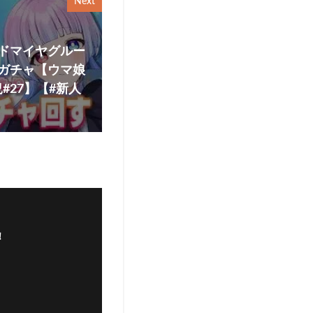
Next
アドマイヤグルー
年ガチャ【ウマ娘
#27】【#新人
】
！