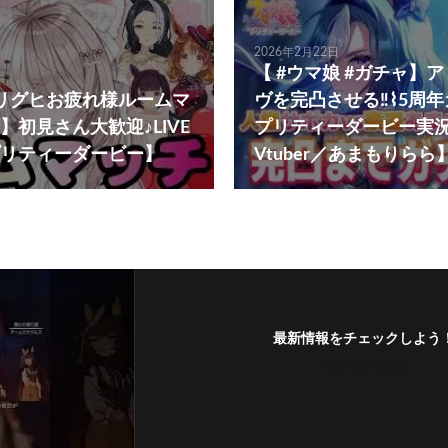
2026年2月22日
【 #ウマ娘 #ガチャ】
リグヒお疲れ様ルームマ
ヴを完凸させる‼️⌇5周
】初見さん大歓迎♪LIVE
プリティーダービー実況
リティーダービー】
Vtuber／あまもりらら
最新情報をチェックしよう
フォローする