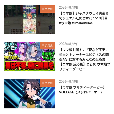
2026年8月9日
ウマ娘
【ウマ娘】ジャスタウェイ実装ま
でジュエルためますわ 1513日目
#ウマ娘 #umamusume
2026年8月9日
反応集
【ウマ娘】闇トレ『愛など不要。
担当とトレーナーはビジネスの関
係だ』に対するみんなの反応集
【ウマ娘 反応集】まとめ ウマ娘プ
リティーダービー
2026年8月9日
ウマ娘
【ウマ娘 プリティーダービー】
VOLTAGE（メジロパーマー）