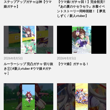
ステップアップガチャは神【ウマ
【ウマ娘/ガチャ回！】完全初見!!
娘ガチャ】
『あの夏のケセラセラ』水着イベ
ントストーリー同時視聴！【 夢見
しずく / 新人vtuber】
2026年8月5日
2026年8月5日
ルーラーシップ 完凸ガチャ 切り抜
【ウマ娘】ガチャる！
き②[ #新人vtuber #ウマ娘 #ガチ
ャ ]