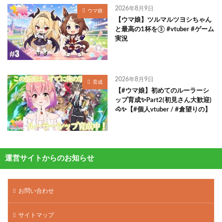
2026年8月9日
ウマ娘
【ウマ娘】ツルマルツヨシちゃん
と最高の1杯を③ #vtuber #ゲーム
実況
2026年8月9日
育成
【#ウマ娘】初めてのルーラーシ
ップ育成✨Part2(初見さん大歓迎)
🐴✨【#個人vtuber / #倉望りの】
運営サイトからのお知らせ
お問い合わせ
サイトマップ