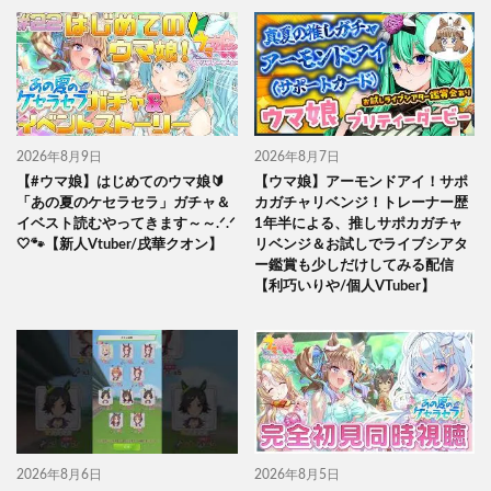
2026年8月9日
2026年8月7日
【#ウマ娘】はじめてのウマ娘🔰
【ウマ娘】アーモンドアイ！サポ
「あの夏のケセラセラ」ガチャ＆
カガチャリベンジ！トレーナー歴
イベスト読むやってきます～～.ᐟ.ᐟ
1年半による、推しサポカガチャ
🤍🐾【新人Vtuber/戌華クオン】
リベンジ＆お試しでライブシアタ
ー鑑賞も少しだけしてみる配信
【利巧いりや/個人VTuber】
2026年8月6日
2026年8月5日