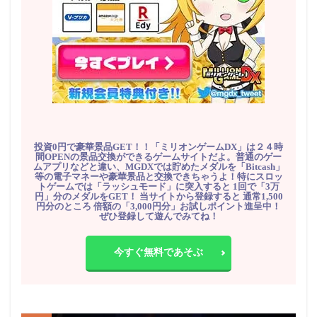
投資0円で豪華景品GET！！「ミリオンゲームDX」は２４時
間OPENの景品交換ができるゲームサイトだよ。普通のゲー
ムアプリなどと違い、MGDXでは貯めたメダルを「Bitcash」
等の電子マネーや豪華景品と交換できちゃうよ！特にスロッ
トゲームでは「ラッシュモード」に突入すると 1回で「3万
円」分のメダルをGET！ 当サイトから登録すると 通常1,500
円分のところ 倍額の「3,000円分」お試しポイント進呈中！
ぜひ登録して遊んでみてね！
今すぐ無料であそぶ