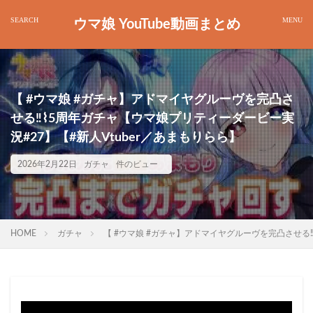
ウマ娘 YouTube動画まとめ
【 #ウマ娘 #ガチャ】アドマイヤグルーヴを完凸さ
せる‼️⌇5周年ガチャ【ウマ娘プリティーダービー実
況#27】【#新人Vtuber／あまもりらら】
2026年2月22日
ガチャ
件のビュー
HOME
ガチャ
【 #ウマ娘 #ガチャ】アドマイヤグルーヴを完凸させる‼