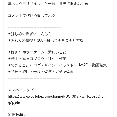
肩のコウモリ『ルル』と一緒に世界征服企み中🦇
コメントでぜひ応援してね🤍
——————————————————-
✦はじめの挨拶✧ こんらら～
✦おわりの挨拶✧ 100年経ってもあまもりすなー
✦好き✧ ホラーゲーム・新しいこと
✦苦手✧ 毎日コツコツ・細かい作業
✦できること✧ ロゴデザイン・イラスト・Live2D・動画編集
✦特技✧ 絶叫・号泣・爆笑・ガチャ爆☠
——————————————————-
メンバーシップ
https://www.youtube.com/channel/UC_0RSfkwjTKucepDrgIjm
qQ/join
𝕏(旧Twitter)