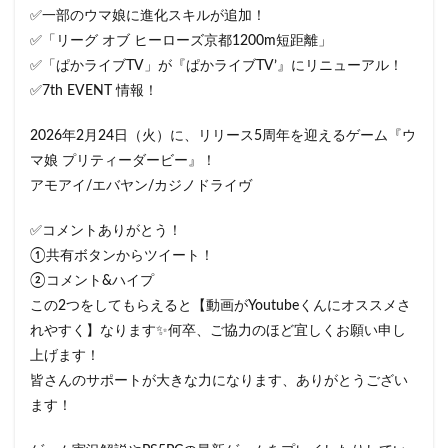
✅一部のウマ娘に進化スキルが追加！
✅「リーグ オブ ヒーローズ京都1200m短距離」
✅「ぱかライブTV」が『ぱかライブTV’』にリニューアル！
✅7th EVENT 情報！
2026年2月24日（火）に、リリース5周年を迎えるゲーム『ウ
マ娘 プリティーダービー』！
アモアイ/エバヤン/カジノドライヴ
✅コメントありがとう！
①共有ボタンからツイート！
②コメント&ハイプ
この2つをしてもらえると【動画がYoutubeくんにオススメさ
れやすく】なります✨何卒、ご協力のほど宜しくお願い申し
上げます！
皆さんのサポートが大きな力になります、ありがとうござい
ます！