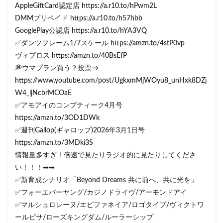
AppleGiftCard認定店 https://a.r10.to/hPwm2L
DMMプリペイド https://a.r10.to/h57hbb
GooglePlay公認店 https://a.r10.to/hYA3VQ
✅ダンツフレーム1/7スケール https://amzn.to/4stP0vp
ヴィブロス https://amzn.to/40BsEfP
💭ウマプラン買う？投票→
https://www.youtube.com/post/UgkxmMjWOyu8_unHxk8DZj
W4_ljNcbrMCOaE
✅アモアイのコンプティーク4月号
https://amzn.to/3OD1DWk
✅週刊Gallop(ギャロップ)2026年3月1日号
https://amzn.to/3MDki3S
情報量多すぎ！倍速で見たりラジオ的に見たりしてくださ
い！！！➡➡
✅新育成シナリオ「Beyond Dreams 共に前へ、共に光を」
✅フォーエバーヤング/カジノドライヴ/アーモンドアイ
✅マルシュロレーヌ/エピファネイア/ロゴタイプ/ヴィクトワ
ールピサ/ローズキングダム/ルーラーシップ