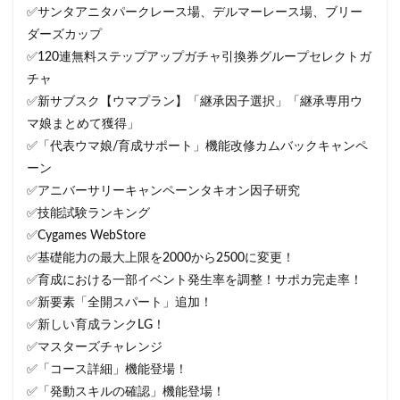
✅サンタアニタパークレース場、デルマーレース場、ブリー
ダーズカップ
✅120連無料ステップアップガチャ引換券グループセレクトガ
チャ
✅新サブスク【ウマプラン】「継承因子選択」「継承専用ウ
マ娘まとめて獲得」
✅「代表ウマ娘/育成サポート」機能改修カムバックキャンペ
ーン
✅アニバーサリーキャンペーンタキオン因子研究
✅技能試験ランキング
✅Cygames WebStore
✅基礎能力の最大上限を2000から2500に変更！
✅育成における一部イベント発生率を調整！サポカ完走率！
✅新要素「全開スパート」追加！
✅新しい育成ランクLG！
✅マスターズチャレンジ
✅「コース詳細」機能登場！
✅「発動スキルの確認」機能登場！