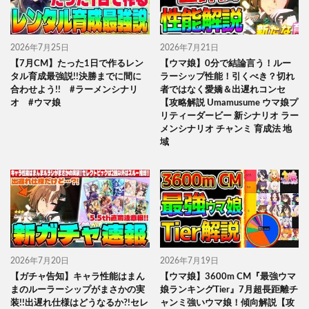
2026年7月25日
2026年7月21日
【7月CM】たった1日で作るレン
【ウマ娘】0分で結論言う！ルー
タル育成最強説!!決勝までに間に
ラーシップ性能！引くべき？切れ
合わせよう!! #ラーメンシナリ
者ではなく愛嬌＆出遅れコンセ
オ #ウマ娘
【攻略解説 Umamusume ウマ娘プ
リティーダービー 新シナリオ ラー
メンシナリオ チャンミ 育成法 地
域
2026年7月20日
2026年7月19日
【ガチャ告知】キャラ性能はまん
【ウマ娘】3600m CM『最強ウマ
まのルーラーシップがまさかの実
娘ランキングTier』7月超長距離チ
装!!出遅れ仕様はどうなるか?!セレ
ャンミ強いウマ娘！傾向解説【攻