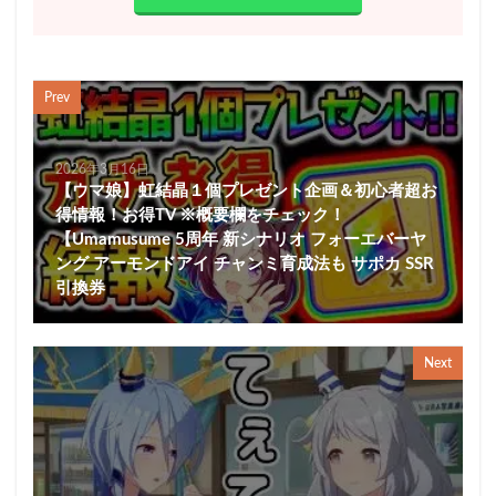
Prev
2026年3月16日
【ウマ娘】虹結晶１個プレゼント企画＆初心者超お
得情報！お得TV ※概要欄をチェック！
【Umamusume 5周年 新シナリオ フォーエバーヤ
ング アーモンドアイ チャンミ育成法も サポカ SSR
引換券
Next