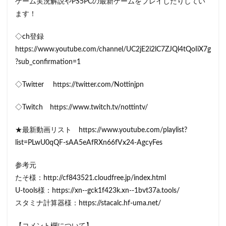
ゲーム実況解説やPS5PCの最新ゲームをプレイしたりしてい
ます！
◇ch登録
https://www.youtube.com/channel/UC2jE2i2lC7ZJQl4tQoIiX7g
?sub_confirmation=1
◇Twitter https://twitter.com/Nottinjpn
◇Twitch https://www.twitch.tv/nottintv/
★最新動画リスト https://www.youtube.com/playlist?
list=PLwU0qQF-sAA5eAfRXn66fVx24-AgcyFes
参考元
たそ様：http://cf843521.cloudfree.jp/index.html
U-tools様：https://xn--gck1f423k.xn--1bvt37a.tools/
スタミナ計算器様：https://stacalc.hf-uma.net/