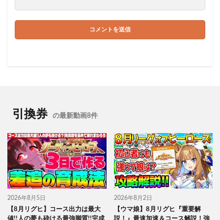
引換券
の最新動画8件
2026年8月5日
2026年8月2日
【8月リグヒ】コース出力は最大
【ウマ娘】8月リグヒ『重要解
値!!人の夢も砕ける最強脚質!!完成
説！』最速加速＆コース解説！強