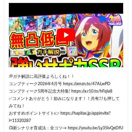
💭ガチ解説に高評価よろしくね！！
コンプティーク2026年4月号 https://amzn.to/47ALwPD
コンプティーク5周年記念大特集! https://a.r10.to/hFqIa8
✅コメントありがとう！励みになります！！共有⤴⤴も押して
みてね！
おすすめポイントサイト👉 https://hapitas.jp/appinvite?
i=11320287
📺新シナリオ育成法：全コツ→ https://youtu.be/Ly35lvQeDfU