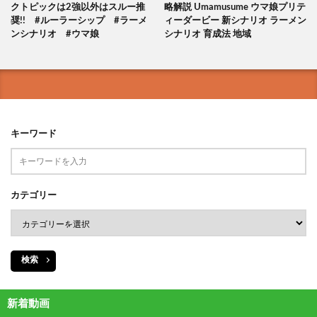
クトピックは2強以外はスルー推
略解説 Umamusume ウマ娘プリテ
奨!! #ルーラーシップ #ラーメ
ィーダービー 新シナリオ ラーメン
ンシナリオ #ウマ娘
シナリオ 育成法 地域
キーワード
カテゴリー
検索
新着動画