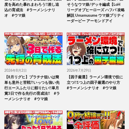
度を高めた暴れまわろう!!差し追
そうなウマ娘/デッキ編成【LoH
込の育成法 #ラーメンシナリ
リーグオブヒーローズ ハフバ 攻略
オ #ウマ娘
解説 Umamusume ウマ娘プリティ
ーダービー アーモンドアイ
2026年8月2日
2026年7月29日
【8月リグヒ】プラチナ狙いは簡
【因子厳選】ラーメン環境で役に
単も意外と苦戦?!いっつも強い先
立つ!!1つ上の因子厳選のやり方
行エースふたりに頼りたい!!皐月
#ラーメンシナリオ #ウマ娘
賞3日で作る先行の育成法!! #ラ
ーメンシナリオ #ウマ娘