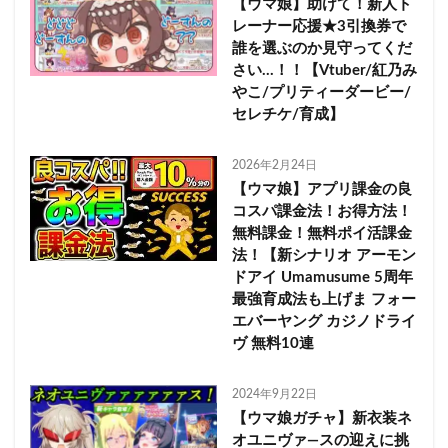
【ウマ娘】助けて！新人ト
レーナー応援★3引換券で
誰を選ぶのか見守ってくだ
さい…！！【Vtuber/紅乃み
やこ/プリティーダービー/
セレチケ/育成】
2026年2月24日
【ウマ娘】アプリ課金の良
コスパ課金法！お得方法！
無料課金！無料ポイ活課金
法！【新シナリオ アーモン
ドアイ Umamusume 5周年
最強育成法も上げま フォー
エバーヤング カジノドライ
ヴ 無料10連
2024年9月22日
【ウマ娘ガチャ】新衣装ネ
オユニヴァ―スの迎えに挑