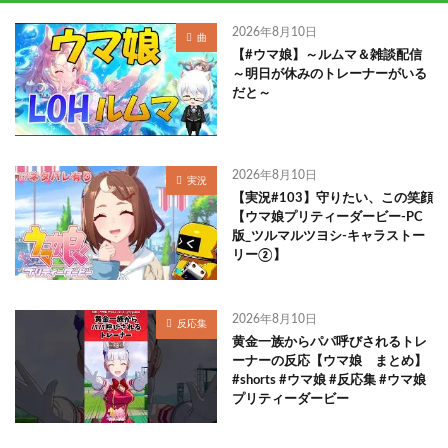
2026年8月10日
曲
【#ウマ娘】～ルムマ＆雑談配信
～明日が休みのトレーナーがいる
だと～
2026年8月10日
実況
【実況#103】守りたい、この笑顔
【ウマ娘プリティーダービー-PC
版_ツルマルツヨシ-キャラストー
リー②】
2026年8月10日
反応集
黄金一族からパパ呼びされるトレ
ーナーの反応【ウマ娘 まとめ】
#shorts #ウマ娘 #反応集 #ウマ娘
プリティーダービー