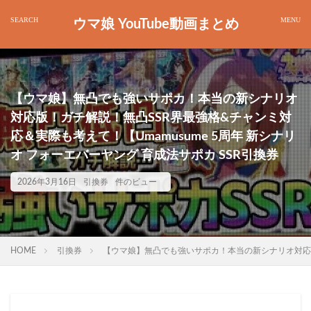
ウマ娘 YouTube動画まとめ
【ウマ娘】無凸でも強いサポカ！本当の新シナリオ
対応版！ガチ解説！無凸SSR界最強格&チャンミ対
応＆実際も考えて！【Umamusume 5周年 新シナリ
オ フォーエバーヤング 育成法サポカ SSR引換券
2026年3月16日
引換券
件のビュー
HOME
引換券
【ウマ娘】無凸でも強いサポカ！本当の新シナリオ対応版！