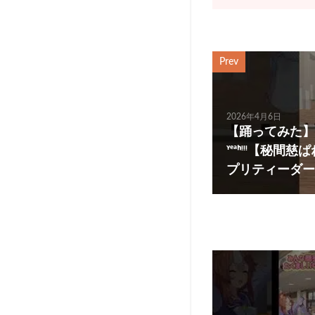
Prev
2026年4月6日
【踊ってみた】
ᵞᵉᵃᑋᵎᵎᵎ【秘
プリティーダービー 