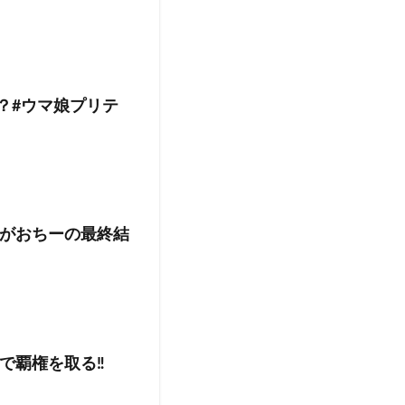
？#ウマ娘プリテ
がおちーの最終結
で覇権を取る‼