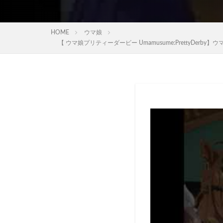
HOME
ウマ娘
【 ウマ娘プリティーダービー Umamusume:Pretty