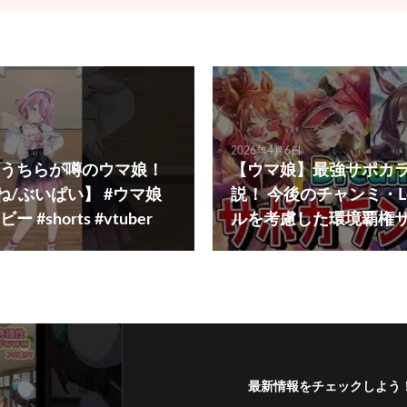
2026年4月6日
うちらが噂のウマ娘！
【ウマ娘】最強サポカ
間慈ぱね/ぶいぱい】 #ウマ娘
説！ 今後のチャンミ・L
#shorts #vtuber
ルを考慮した環境覇権
最新情報をチェックしよう