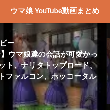
ウマ娘 YouTube動画まとめ
ービー
yDerby】ウマ娘達の会話が可愛かっ
ット、ナリタトップロード、
トファルコン、ホッコータル