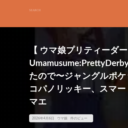
【 ウマ娘プリティーダ
Umamusume:Prett
たので〜ジャングルポケ
コパノリッキー、スマー
マエ
2026年4月6日
ウマ娘
件のビュー