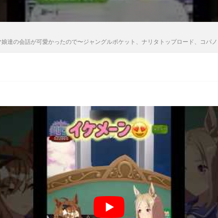
Derby】ウマ娘達の会話が可愛かったので〜ジャングルポケット、ナリタトップロード、