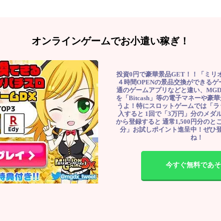
オンラインゲームでお小遣い稼ぎ！
投資0円で豪華景品GET！！「ミリ
４時間OPENの景品交換ができる
通のゲームアプリなどと違い、MG
を「Bitcash」等の電子マネーや
うよ！特にスロットゲームでは「ラ
入すると 1回で「3万円」分のメダル
から登録すると 通常1,500円分のとこ
分」お試しポイント進呈中！ぜひ
ね！
今すぐ無料であそ