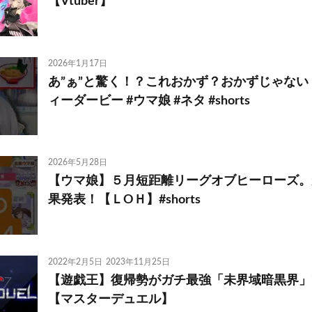
【Vtuber】
2026年1月17日
あ”ぁ”と驚く！？これおかず？おかずじゃない
ィーダービー #ウマ娘 #ネタ #shorts
2026年5月28日
【ウマ娘】５月短距離リーグオブヒーローズ。
果発表！【ＬОＨ】#shorts
2022年2月5日
2023年11月25日
【遊戯王】復帰勢がガチ最強「未界域暗黒界」
【マスターデュエル】